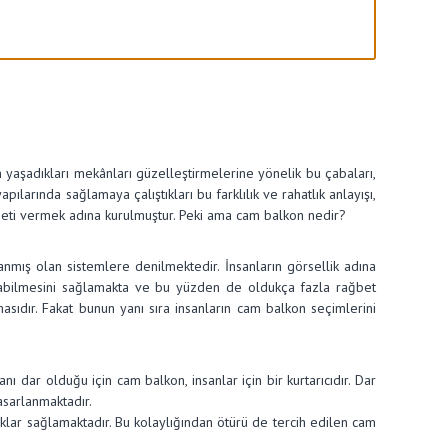
ın yaşadıkları mekânları güzelleştirmelerine yönelik bu çabaları,
pılarında sağlamaya çalıştıkları bu farklılık ve rahatlık anlayışı,
hizmeti vermek adına kurulmuştur. Peki ama cam balkon nedir?
nmış olan sistemlere denilmektedir. İnsanların görsellik adına
aşabilmesini sağlamakta ve bu yüzden de oldukça fazla rağbet
ıdır. Fakat bunun yanı sıra insanların cam balkon seçimlerini
 dar olduğu için cam balkon, insanlar için bir kurtarıcıdır. Dar
asarlanmaktadır.
klar sağlamaktadır. Bu kolaylığından ötürü de tercih edilen cam