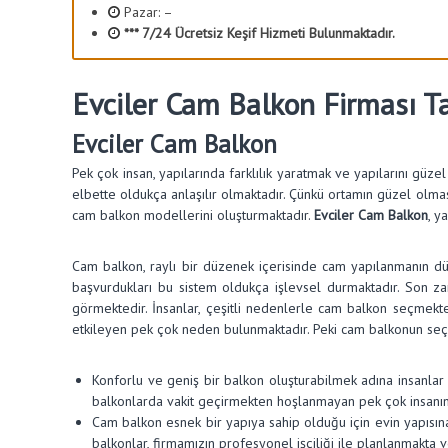
Pazar: –
y
*** 7/24 Ücretsiz Keşif Hizmeti Bulunmaktadır.
o
n
Evciler Cam Balkon Firması T
Evciler Cam Balkon
Pek çok insan, yapılarında farklılık yaratmak ve yapılarını güze
elbette oldukça anlaşılır olmaktadır. Çünkü ortamın güzel olması, 
cam balkon modellerini oluşturmaktadır.
Evciler Cam Balkon
, y
Cam balkon, raylı bir düzenek içerisinde cam yapılanmanın düz
başvurdukları bu sistem oldukça işlevsel durmaktadır. Son z
görmektedir. İnsanlar, çeşitli nedenlerle cam balkon seçmekt
etkileyen pek çok neden bulunmaktadır. Peki cam balkonun se
Konforlu ve geniş bir balkon oluşturabilmek adına insanlar 
balkonlarda vakit geçirmekten hoşlanmayan pek çok insanın 
Cam balkon esnek bir yapıya sahip olduğu için evin yapısın
balkonlar, firmamızın profesyonel işçiliği ile planlanmakta v