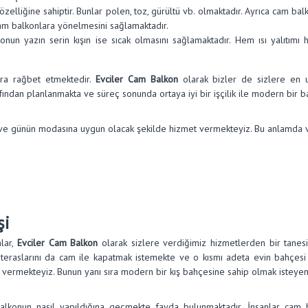
özelliğine sahiptir. Bunlar polen, toz, gürültü vb. olmaktadır. Ayrıca cam b
 cam balkonlara yönelmesini sağlamaktadır.
onun yazın serin kışın ise sıcak olmasını sağlamaktadır. Hem ısı yalıtım
ara rağbet etmektedir.
Evciler Cam Balkon
olarak bizler de sizlere en 
ndan planlanmakta ve süreç sonunda ortaya iyi bir işçilik ile modern bir ba
ve günün modasına uygun olacak şekilde hizmet vermekteyiz. Bu anlamda ver
şi
nlar,
Evciler Cam Balkon
olarak sizlere verdiğimiz hizmetlerden bir tanes
 teraslarını da cam ile kapatmak istemekte ve o kısmı adeta evin bahçesi 
eti vermekteyiz. Bunun yanı sıra modern bir kış bahçesine sahip olmak istey
alkonun nasıl yapıldığına geçmekte fayda bulunmaktadır. İnsanlar cam b