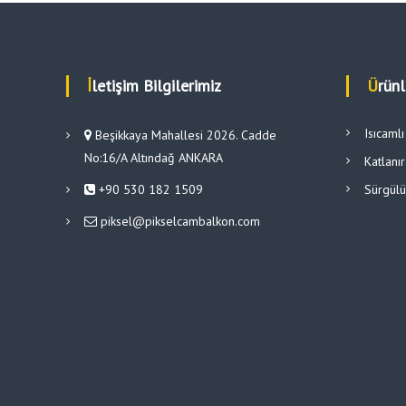
İletişim Bilgilerimiz
Ürün
Isıcaml
Beşikkaya Mahallesi 2026. Cadde
No:16/A Altındağ ANKARA
Katlanı
+90 530 182 1509
Sürgül
piksel@pikselcambalkon.com