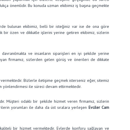
 oldukça önemlidir. Bu konuda uzman ekibimiz iş başına geçmekte
lerde bulunan ekibimiz, belli bir isteğiniz var ise de ona göre
bir özen ve dikkatle işlerini yerine getiren ekibimiz, sizlerin
 davranılmakta ve insanların siparişleri en iyi şekilde yerine
mayan firmamız, sizlerden gelen görüş ve önerileri de dikkate
 vermektedir. Bizlerle iletişime geçmek isterseniz eğer, sitemiz
in yönlendirmesi ile süreci devam ettirmektedir.
r. Müşteri odaklı bir şekilde hizmet veren firmamız, sizlerin
rilerin yorumları ile daha da üst sıralara yerleşen
Evciler Cam
kaliteli bir hizmet vermektedir. Evlerde konforu sağlayan ve