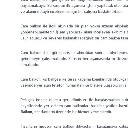
başlatmaktayız. Bu sürecin ilk aşaması, işlem yapılacak olan a
ve alanın detaylı incelenmesi için bir çalışma başlatmaktadır.
Cam balkon ile ilgili aklınızda bir plan yoksa uzman ekibimiz 
yönlenebilmektedir. İşlem yapılacak alanı inceleyen ekibimiz b
uzun soluklu ve severek kullanabileceğiniz bir cam balkon tas
Cam balkon ile ilgili siparişiniz alındıktan sonra atölyeleri
getirilmeye çalışılmaktadır. Sürecin her aşamasında profesyo
almaktadır.
Cam balkon, kış bahçesi ve teras kapama konularında oldukça kal
üzerinde yer alan telefon numaraları ile bizlere ulaşabilirsini
Pek çok insanın olumlu geri dönüşleri ile karşılaşmaktan old
hayellerinde yer edinen cam balkonları hızlı bir şekilde hazır
Balkon,
standartların üzerinde bir hizmet vermektedir.
İnsanların modern cam balkon ihtiyaçlarını karşılamaya çalı