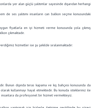
alkonlarda yer alan güçlü yalıtımlar sayesinde dışarıdan herhangi
ı hem de ses yalıtımı insanların can balkon seçme konusundaki
uygun fiyatlarla en iyi hizmeti verme konusunda yola çıkmış
lkon çıkmaktadır.
diğimiz hizmetler ise şu şekilde sıralanmaktadır:
idir. Bunun dışında teras kapama ve kış bahçesi konusunda da
olarak kullanmayı hayal etmektedir. Bu konuda istekleriniz ile
en insanlara da profesyonel bir hizmet vermekteyiz.
alkon yaptırmak için bizlerle iletişime geçtiğinde bu süreci