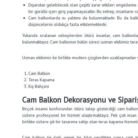
Dışarıdan gelebilecek olan çeşitli zarar etkileri engelleme 
bir gürültü içeri giriş yapamayacaktır. Bu sebep, insanların
Cam balkonlarda ısı yalıtımı da bulunmaktadır. Bu da balk
düşüncelerini oldukça fazla etkilemektedir.
Yukarıda sıralanan sebeplerden ötürü insanlar, cam balkonl
bulunmaktayız. Cam balkonun bütün süreci uzman ekibimiz tarafı
Uzman ekibimiz ile birlikte modern çizgilerden uzaklaşmadan 
Cam Balkon
Teras Kapama
Kış Bahçesi
Cam Balkon Dekorasyonu ve Sipari
Birçok insanın konforundan ötürü talep gösterdiği cam balko
sizlere profesyonel bir hizmet ulaştırmaktayız. Pek çok insan
birlikte sizlere şık bir tasarıma sahip olan teras kapama hizm
Cam balkon ile ilgili genel bir bilgi verdikten sonra cam b