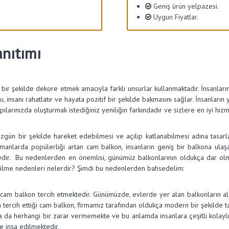
Geniş ürün yelpazesi.
Uygun Fiyatlar.
anıtımı
l bir şekilde dekore etmek amacıyla farklı unsurlar kullanmaktadır. İnsanlar
insanı rahatlatır ve hayata pozitif bir şekilde bakmasını sağlar. İnsanların ya
apılarınızda oluşturmak istediğiniz yeniliğin farkındadır ve sizlere en iyi 
gün bir şekilde hareket edebilmesi ve açılıp katlanabilmesi adına tasarla
amanlarda popülerliği artan cam balkon, insanların geniş bir balkona ul
edir. Bu nedenlerden en önemlisi, günümüz balkonlarının oldukça dar olmas
çilme nedenleri nelerdir? Şimdi bu nedenlerden bahsedelim:
cam balkon tercih etmektedir. Günümüzde, evlerde yer alan balkonların alanı
tercih ettiği cam balkon, firmamız tarafından oldukça modern bir şekilde t
a da herhangi bir zarar vermemekte ve bu anlamda insanlara çeşitli kolaylı
e inşa edilmektedir.