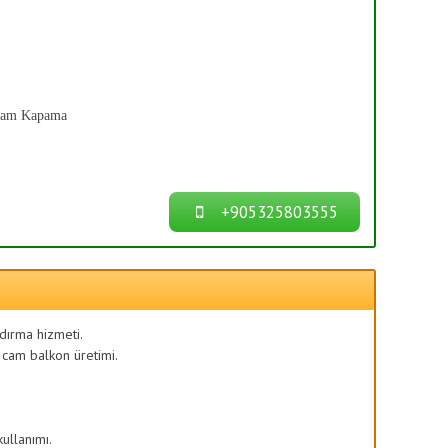
Cam Kapama
+905325803555
ndırma hizmeti.
 cam balkon üretimi.
kullanımı.