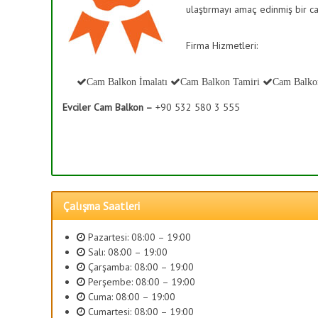
T
ulaştırmayı amaç edinmiş bir ca
ş
e
B
r
a
Firma Hizmetleri:
a
h
s
K
ç
Cam Balkon İmalatı
Cam Balkon Tamiri
Cam Balko
a
e
p
Evciler Cam Balkon –
+90 532 580 3 555
s
a
i
m
S
a
i
,
s
C
a
t
Çalışma Saatleri
m
e
D
m
Pazartesi: 08:00 – 19:00
e
l
Salı: 08:00 – 19:00
k
e
Çarşamba: 08:00 – 19:00
o
Perşembe: 08:00 – 19:00
r
r
Cuma: 08:00 – 19:00
i
a
Cumartesi: 08:00 – 19:00
s