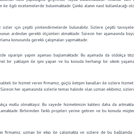
lan ile ilgili incelemelerde bulunmaktadır. Çünkü alanın nasıl kullanılacağı
sizler için çeşitli yönlendirmelerde bulunabilir. Sizlere çeşitli tavsiye
unun ardından gerekli ölçümleri almaktadır. Sürecin her aşamasında büyük 
arlama konusunda gerekli çalışmaları yapmaktadır.
mizde siparişin yapım aşaması başlamaktadır. Bu aşamada da oldukça titiz
nel bir yaklaşım ile işini yapan ve bu konuda herhangi bir sıkıntı yaşa
iteli bir hizmet veren firmamız, güçlü iletişim kanalları ile sizlere hizmet
z. Sürecin her aşamasında sizlerle temas halinde olan uzman ekibimiz, sizler
ukça mutlu olmaktayız. Bu sayede hizmetimizin kalitesi daha da artmaktadı
lamaktadır. Birbirinden farklı projeleri yerine getiren ve bu konuda müşte
şan firmamız, uzman bir ekip ile çalışmakta ve sizlere de bu bağlamda 