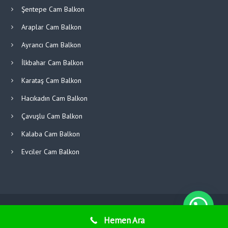
Şentepe Cam Balkon
Araplar Cam Balkon
Ayrancı Cam Balkon
İlkbahar Cam Balkon
Karataş Cam Balkon
Hacıkadın Cam Balkon
Çavuşlu Cam Balkon
Kalaba Cam Balkon
Evciler Cam Balkon
Copyright © 2026
Piksel Cam Balkon ve Kış Bahçesi Sistemleri.
Diğer
Hemen Ara
Sitelerimiz:
Cephe Giydirme