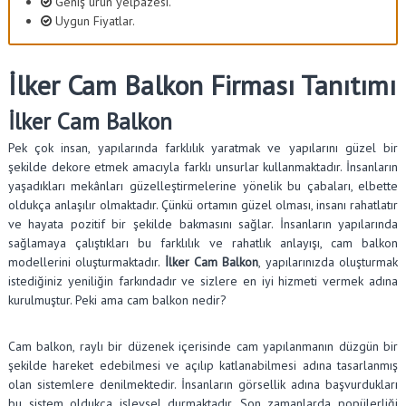
Geniş ürün yelpazesi.
Uygun Fiyatlar.
İlker Cam Balkon Firması Tanıtımı
İlker Cam Balkon
Pek çok insan, yapılarında farklılık yaratmak ve yapılarını güzel bir
şekilde dekore etmek amacıyla farklı unsurlar kullanmaktadır. İnsanların
yaşadıkları mekânları güzelleştirmelerine yönelik bu çabaları, elbette
oldukça anlaşılır olmaktadır. Çünkü ortamın güzel olması, insanı rahatlatır
ve hayata pozitif bir şekilde bakmasını sağlar. İnsanların yapılarında
sağlamaya çalıştıkları bu farklılık ve rahatlık anlayışı, cam balkon
modellerini oluşturmaktadır.
İlker Cam Balkon
, yapılarınızda oluşturmak
istediğiniz yeniliğin farkındadır ve sizlere en iyi hizmeti vermek adına
kurulmuştur. Peki ama cam balkon nedir?
Cam balkon, raylı bir düzenek içerisinde cam yapılanmanın düzgün bir
şekilde hareket edebilmesi ve açılıp katlanabilmesi adına tasarlanmış
olan sistemlere denilmektedir. İnsanların görsellik adına başvurdukları
bu sistem oldukça işlevsel durmaktadır. Son zamanlarda popülerliği