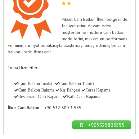
ı
a
s
ş
K
B
Piksel Cam Balkon İlker bölgesinde
a
faaliyetlerine devam eden,
a
p
a
müşterilerine modern cam balkon
h
m
modellerini, maksimum performans
ç
a
ve minimum fiyat politikasıyla ulaştırmayı amaç edinmiş bir cam
e
,
balkon üretici firmasıdır.
C
s
a
i
m
Firma Hizmetleri:
S
D
e
i
k
Cam Balkon İmalatı
Cam Balkon Tamiri
s
o
Cam Balkon Bakımı
Kış Bahçesi
Teras Kapama
t
r
Restaurant Cam Kapama
Kafe Cam Kapama
a
e
s
İlker Cam Balkon –
+90 532 580 3 555
m
y
l
o
n
e
+905325803555
r
i