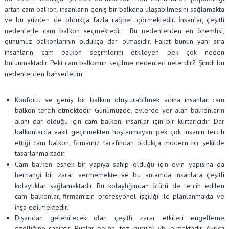
artan cam balkon, insanların geniş bir balkona ulaşabilmesini sağlamakta
ve bu yüzden de oldukça fazla rağbet görmektedir. İnsanlar, çeşitli
nedenlerle cam balkon seçmektedir. Bu nedenlerden en önemlisi,
günümüz balkonlarının oldukça dar olmasıdır. Fakat bunun yanı sıra
insanların cam balkon seçimlerini etkileyen pek çok neden
bulunmaktadır. Peki cam balkonun seçilme nedenleri nelerdir? Şimdi bu
nedenlerden bahsedelim:
Konforlu ve geniş bir balkon oluşturabilmek adına insanlar cam
balkon tercih etmektedir. Günümüzde, evlerde yer alan balkonların
alanı dar olduğu için cam balkon, insanlar için bir kurtarıcıdır. Dar
balkonlarda vakit geçirmekten hoşlanmayan pek çok insanın tercih
ettiği cam balkon, firmamız tarafından oldukça modern bir şekilde
tasarlanmaktadır.
Cam balkon esnek bir yapıya sahip olduğu için evin yapısına da
herhangi bir zarar vermemekte ve bu anlamda insanlara çeşitli
kolaylıklar sağlamaktadır. Bu kolaylığından ötürü de tercih edilen
cam balkonlar, firmamızın profesyonel işçiliği ile planlanmakta ve
inşa edilmektedir.
Dışarıdan gelebilecek olan çeşitli zarar etkileri engelleme
özelliğine sahiptir. Bunlar polen, toz, gürültü vb. olmaktadır. Ayrıca