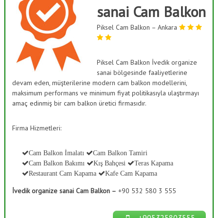
ı
sanai Cam Balkon
a
s
ş
K
Piksel Cam Balkon – Ankara
B
a
a
p
a
h
m
Piksel Cam Balkon İvedik organize
ç
a
sanai bölgesinde faaliyetlerine
e
,
devam eden, müşterilerine modern cam balkon modellerini,
C
s
maksimum performans ve minimum fiyat politikasıyla ulaştırmayı
a
i
m
amaç edinmiş bir cam balkon üretici firmasıdır.
S
D
e
i
Firma Hizmetleri:
k
s
o
t
r
Cam Balkon İmalatı
Cam Balkon Tamiri
a
e
Cam Balkon Bakımı
Kış Bahçesi
Teras Kapama
s
m
y
Restaurant Cam Kapama
Kafe Cam Kapama
l
o
n
İvedik organize sanai Cam Balkon –
+90 532 580 3 555
e
r
i
+905325803555