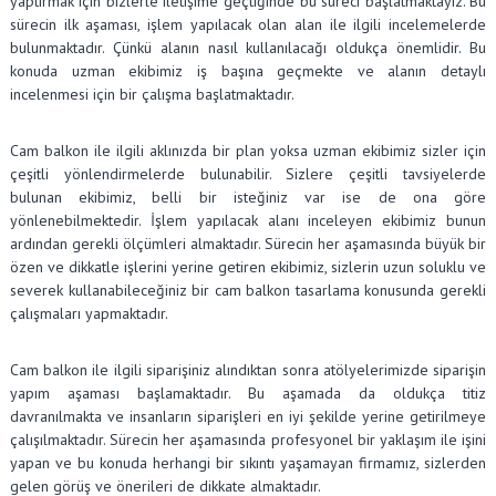
yaptırmak için bizlerle iletişime geçtiğinde bu süreci başlatmaktayız. Bu
sürecin ilk aşaması, işlem yapılacak olan alan ile ilgili incelemelerde
bulunmaktadır. Çünkü alanın nasıl kullanılacağı oldukça önemlidir. Bu
konuda uzman ekibimiz iş başına geçmekte ve alanın detaylı
incelenmesi için bir çalışma başlatmaktadır.
Cam balkon ile ilgili aklınızda bir plan yoksa uzman ekibimiz sizler için
çeşitli yönlendirmelerde bulunabilir. Sizlere çeşitli tavsiyelerde
bulunan ekibimiz, belli bir isteğiniz var ise de ona göre
yönlenebilmektedir. İşlem yapılacak alanı inceleyen ekibimiz bunun
ardından gerekli ölçümleri almaktadır. Sürecin her aşamasında büyük bir
özen ve dikkatle işlerini yerine getiren ekibimiz, sizlerin uzun soluklu ve
severek kullanabileceğiniz bir cam balkon tasarlama konusunda gerekli
çalışmaları yapmaktadır.
Cam balkon ile ilgili siparişiniz alındıktan sonra atölyelerimizde siparişin
yapım aşaması başlamaktadır. Bu aşamada da oldukça titiz
davranılmakta ve insanların siparişleri en iyi şekilde yerine getirilmeye
çalışılmaktadır. Sürecin her aşamasında profesyonel bir yaklaşım ile işini
yapan ve bu konuda herhangi bir sıkıntı yaşamayan firmamız, sizlerden
gelen görüş ve önerileri de dikkate almaktadır.