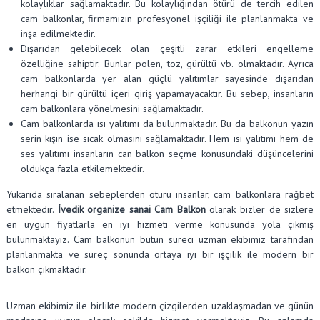
kolaylıklar sağlamaktadır. Bu kolaylığından ötürü de tercih edilen
cam balkonlar, firmamızın profesyonel işçiliği ile planlanmakta ve
inşa edilmektedir.
Dışarıdan gelebilecek olan çeşitli zarar etkileri engelleme
özelliğine sahiptir. Bunlar polen, toz, gürültü vb. olmaktadır. Ayrıca
cam balkonlarda yer alan güçlü yalıtımlar sayesinde dışarıdan
herhangi bir gürültü içeri giriş yapamayacaktır. Bu sebep, insanların
cam balkonlara yönelmesini sağlamaktadır.
Cam balkonlarda ısı yalıtımı da bulunmaktadır. Bu da balkonun yazın
serin kışın ise sıcak olmasını sağlamaktadır. Hem ısı yalıtımı hem de
ses yalıtımı insanların can balkon seçme konusundaki düşüncelerini
oldukça fazla etkilemektedir.
Yukarıda sıralanan sebeplerden ötürü insanlar, cam balkonlara rağbet
etmektedir.
İvedik organize sanai Cam Balkon
olarak bizler de sizlere
en uygun fiyatlarla en iyi hizmeti verme konusunda yola çıkmış
bulunmaktayız. Cam balkonun bütün süreci uzman ekibimiz tarafından
planlanmakta ve süreç sonunda ortaya iyi bir işçilik ile modern bir
balkon çıkmaktadır.
Uzman ekibimiz ile birlikte modern çizgilerden uzaklaşmadan ve günün