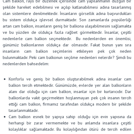
Cam balkon, raylı bir düzenek içerisinde cam yapılanmanın düzgün bir
şekilde hareket edebilmesi ve açılıp katlanabilmesi adına tasarlanmış
olan sistemlere denilmektedir. İnsanların görsellik adına başvurdukları
bu sistem oldukça işlevsel durmaktadır. Son zamanlarda popülerliği
artan cam balkon, insanların geniş bir balkona ulaşabilmesini sağlamakta
ve bu yüzden de oldukça fazla rağbet görmektedir. İnsanlar, çeşitli
nedenlerle cam balkon seçmektedir. Bu nedenlerden en önemlisi,
günümüz balkonlarının oldukça dar olmasıdır. Fakat bunun yanı sıra
insanların cam balkon seçimlerini etkileyen pek çok neden
bulunmaktadır. Peki cam balkonun seçilme nedenleri nelerdir? Şimdi bu
nedenlerden bahsedelim:
Konforlu ve geniş bir balkon oluşturabilmek adına insanlar cam
balkon tercih etmektedir. Günümüzde, evlerde yer alan balkonların
alanı dar olduğu için cam balkon, insanlar için bir kurtarıcıdır. Dar
balkonlarda vakit geçirmekten hoşlanmayan pek çok insanın tercih
ettiği cam balkon, firmamız tarafından oldukça modern bir şekilde
tasarlanmaktadır.
Cam balkon esnek bir yapıya sahip olduğu için evin yapısına da
herhangi bir zarar vermemekte ve bu anlamda insanlara çeşitli
kolaylıklar sağlamaktadır. Bu kolaylığından ötürü de tercih edilen