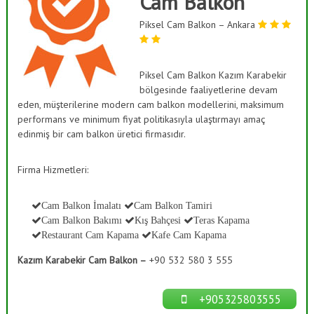
Cam Balkon
ı
a
s
Piksel Cam Balkon – Ankara
ş
K
B
a
a
p
a
Piksel Cam Balkon Kazım Karabekir
h
m
bölgesinde faaliyetlerine devam
ç
a
eden, müşterilerine modern cam balkon modellerini, maksimum
e
,
performans ve minimum fiyat politikasıyla ulaştırmayı amaç
C
s
edinmiş bir cam balkon üretici firmasıdır.
a
i
m
S
D
Firma Hizmetleri:
e
i
k
s
o
Cam Balkon İmalatı
Cam Balkon Tamiri
t
r
Cam Balkon Bakımı
Kış Bahçesi
Teras Kapama
a
e
Restaurant Cam Kapama
Kafe Cam Kapama
s
m
y
Kazım Karabekir Cam Balkon –
+90 532 580 3 555
l
o
n
e
r
+905325803555
i