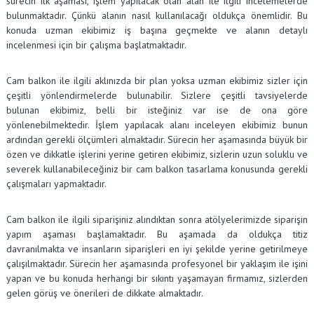
sürecin ilk aşaması, işlem yapılacak olan alan ile ilgili incelemelerde
bulunmaktadır. Çünkü alanın nasıl kullanılacağı oldukça önemlidir. Bu
konuda uzman ekibimiz iş başına geçmekte ve alanın detaylı
incelenmesi için bir çalışma başlatmaktadır.
Cam balkon ile ilgili aklınızda bir plan yoksa uzman ekibimiz sizler için
çeşitli yönlendirmelerde bulunabilir. Sizlere çeşitli tavsiyelerde
bulunan ekibimiz, belli bir isteğiniz var ise de ona göre
yönlenebilmektedir. İşlem yapılacak alanı inceleyen ekibimiz bunun
ardından gerekli ölçümleri almaktadır. Sürecin her aşamasında büyük bir
özen ve dikkatle işlerini yerine getiren ekibimiz, sizlerin uzun soluklu ve
severek kullanabileceğiniz bir cam balkon tasarlama konusunda gerekli
çalışmaları yapmaktadır.
Cam balkon ile ilgili siparişiniz alındıktan sonra atölyelerimizde siparişin
yapım aşaması başlamaktadır. Bu aşamada da oldukça titiz
davranılmakta ve insanların siparişleri en iyi şekilde yerine getirilmeye
çalışılmaktadır. Sürecin her aşamasında profesyonel bir yaklaşım ile işini
yapan ve bu konuda herhangi bir sıkıntı yaşamayan firmamız, sizlerden
gelen görüş ve önerileri de dikkate almaktadır.