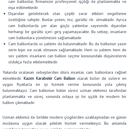
cam balkonlar, firmamızın profesyonel işçiliği ile planlanmakta ve
inşa edilmektedir.
Dışarıdan gelebilecek olan çeşitli zarar etkileri engelleme
özelliğine sahiptir. Bunlar polen, toz, gürültü vb. olmaktadır. Ayrıca
cam balkonlarda yer alan güçlü yalıtımlar sayesinde dışarıdan
herhangi bir gürültü içeri giriş yapamayacaktır. Bu sebep, insanların
cam balkonlara yönelmesini sağlamaktadır.
Cam balkonlarda ısı yalıtımı da bulunmaktadır. Bu da balkonun yazın
serin kışın ise sıcak olmasını sağlamaktadır. Hem ısı yalıtımı hem de
ses yalıtımı insanların can balkon seçme konusundaki düşüncelerini
oldukça fazla etkilemektedir.
Yukarıda sıralanan sebeplerden ötürü insanlar, cam balkonlara rağbet
etmektedir.
Kazım Karabekir Cam Balkon
olarak bizler de sizlere en
uygun fiyatlarla en iyi hizmeti verme konusunda yola çıkmış
bulunmaktayız. Cam balkonun bütün süreci uzman ekibimiz tarafından
planlanmakta ve süreç sonunda ortaya iyi bir işçilik ile modern bir
balkon çıkmaktadır.
Uzman ekibimiz ile birlikte modern çizgilerden uzaklaşmadan ve günün
modasına uygun olacak şekilde hizmet vermekteyiz. Bu anlamda