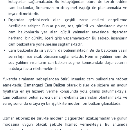
kolaylıklar sağlamaktadır. Bu kolaylığından ötürü de tercih edilen
cam balkonlar, firmamızın profesyonel işçiliği ile planlanmakta ve
inşa edilmektedir.
Dışarıdan gelebilecek olan çeşitli zarar etkileri engelleme
özelliğine sahiptir. Bunlar polen, toz, gürültü vb. olmaktadır. Ayrıca
cam balkonlarda yer alan güçlü yalıtımlar sayesinde dışarıdan
herhangi bir gürültü içeri giriş yapamayacaktır. Bu sebep, insanların
cam balkonlara yönelmesini sağlamaktadır.
Cam balkonlarda ısı yalıtımı da bulunmaktadır. Bu da balkonun yazın
serin kışın ise sıcak olmasını sağlamaktadır. Hem ısı yalıtımı hem de
ses yalıtımı insanların can balkon seçme konusundaki düşüncelerini
oldukça fazla etkilemektedir.
Yukarıda sıralanan sebeplerden ötürü insanlar, cam balkonlara rağbet
etmektedir.
Osmangazi Cam Balkon
olarak bizler de sizlere en uygun
fiyatlarla en iyi hizmeti verme konusunda yola çıkmış bulunmaktayız.
Cam balkonun bütün süreci uzman ekibimiz tarafından planlanmakta ve
süreç sonunda ortaya iyi bir işçilik ile modern bir balkon çıkmaktadır.
Uzman ekibimiz ile birlikte modern çizgilerden uzaklaşmadan ve günün
modasına uygun olacak şekilde hizmet vermekteyiz. Bu anlamda