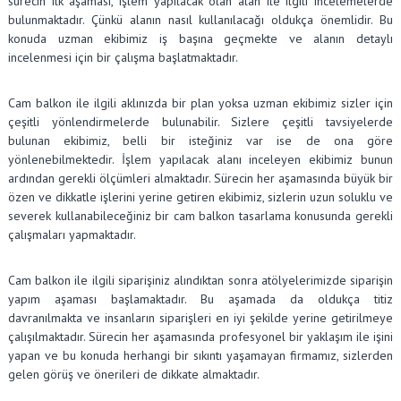
sürecin ilk aşaması, işlem yapılacak olan alan ile ilgili incelemelerde
bulunmaktadır. Çünkü alanın nasıl kullanılacağı oldukça önemlidir. Bu
konuda uzman ekibimiz iş başına geçmekte ve alanın detaylı
incelenmesi için bir çalışma başlatmaktadır.
Cam balkon ile ilgili aklınızda bir plan yoksa uzman ekibimiz sizler için
çeşitli yönlendirmelerde bulunabilir. Sizlere çeşitli tavsiyelerde
bulunan ekibimiz, belli bir isteğiniz var ise de ona göre
yönlenebilmektedir. İşlem yapılacak alanı inceleyen ekibimiz bunun
ardından gerekli ölçümleri almaktadır. Sürecin her aşamasında büyük bir
özen ve dikkatle işlerini yerine getiren ekibimiz, sizlerin uzun soluklu ve
severek kullanabileceğiniz bir cam balkon tasarlama konusunda gerekli
çalışmaları yapmaktadır.
Cam balkon ile ilgili siparişiniz alındıktan sonra atölyelerimizde siparişin
yapım aşaması başlamaktadır. Bu aşamada da oldukça titiz
davranılmakta ve insanların siparişleri en iyi şekilde yerine getirilmeye
çalışılmaktadır. Sürecin her aşamasında profesyonel bir yaklaşım ile işini
yapan ve bu konuda herhangi bir sıkıntı yaşamayan firmamız, sizlerden
gelen görüş ve önerileri de dikkate almaktadır.