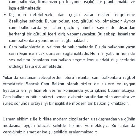
cam balkonlar, firmamızın profesyonel işçiliği ile planlanmakta ve
inşa edilmektedir.
Dışarıdan gelebilecek olan çeşitli zarar etkileri engelleme
özelliğine sahiptir. Bunlar polen, toz, gürültü vb. olmaktadır. Ayrıca
cam balkonlarda yer alan güçlü yalıtımlar sayesinde dışarıdan
herhangi bir gürültü içeri giriş yapamayacaktır. Bu sebep, insanların
cam balkonlara yönelmesini sağlamaktadır.
Cam balkonlarda ısı yalıtımı da bulunmaktadır. Bu da balkonun yazın
serin kışın ise sıcak olmasını sağlamaktadır. Hem ısı yalıtımı hem de
ses yalıtımı insanların can balkon seçme konusundaki düşüncelerini
oldukça fazla etkilemektedir.
Yukarıda sıralanan sebeplerden ötürü insanlar, cam balkonlara rağbet
etmektedir.
Sancak Cam Balkon
olarak bizler de sizlere en uygun
fiyatlarla en iyi hizmeti verme konusunda yola çıkmış bulunmaktayız.
Cam balkonun bütün süreci uzman ekibimiz tarafından planlanmakta ve
süreç sonunda ortaya iyi bir işçilik ile modern bir balkon çıkmaktadır.
Uzman ekibimiz ile birlikte modern çizgilerden uzaklaşmadan ve günün
modasına uygun olacak şekilde hizmet vermekteyiz. Bu anlamda
verdiğimiz hizmetler ise şu şekilde sıralanmaktadır: