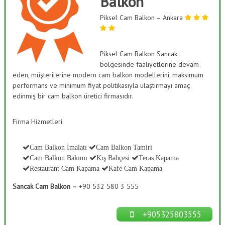
Balkon
ı
a
s
Piksel Cam Balkon – Ankara
ş
K
B
a
a
p
a
Piksel Cam Balkon Sancak
h
m
bölgesinde faaliyetlerine devam
ç
a
eden, müşterilerine modern cam balkon modellerini, maksimum
e
,
performans ve minimum fiyat politikasıyla ulaştırmayı amaç
C
s
edinmiş bir cam balkon üretici firmasıdır.
a
i
m
S
D
Firma Hizmetleri:
e
i
k
s
o
Cam Balkon İmalatı
Cam Balkon Tamiri
t
r
Cam Balkon Bakımı
Kış Bahçesi
Teras Kapama
a
e
Restaurant Cam Kapama
Kafe Cam Kapama
s
m
y
Sancak Cam Balkon –
+90 532 580 3 555
l
o
n
e
r
+905325803555
i