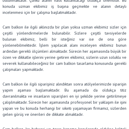
bulunmaktadır. Çünkü alanın nasıl kullanılacağı oldukça önemlidir. Bu
konuda uzman ekibimiz iş başına geçmekte ve alanın detaylı
incelenmesi için bir çalışma başlatmaktadır.
Cam balkon ile ilgili aklınızda bir plan yoksa uzman ekibimiz sizler için
çeşitli yönlendirmelerde bulunabilir. Sizlere çeşitli tavsiyelerde
bulunan ekibimiz, belli bir isteğiniz var ise de ona göre
yönlenebilmektedir. İşlem yapılacak alanı inceleyen ekibimiz bunun
ardından gerekli ölçümleri almaktadır. Sürecin her aşamasında büyük bir
özen ve dikkatle işlerini yerine getiren ekibimiz, sizlerin uzun soluklu ve
severek kullanabileceğiniz bir cam balkon tasarlama konusunda gerekli
çalışmaları yapmaktadır.
Cam balkon ile ilgili siparişiniz alındıktan sonra atölyelerimizde siparişin
yapım aşaması başlamaktadır. Bu aşamada da oldukça titiz
davranılmakta ve insanların siparişleri en iyi şekilde yerine getirilmeye
çalışılmaktadır. Sürecin her aşamasında profesyonel bir yaklaşım ile işini
yapan ve bu konuda herhangi bir sıkıntı yaşamayan firmamız, sizlerden
gelen görüş ve önerileri de dikkate almaktadır.
Cam balkon, kış bahçesi ve teras kapama konularında oldukça kaliteli