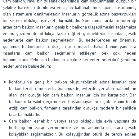
Cam balkon, raylı bir düzenek içerisinde cam yapılanmanın düzgün bir
şekilde hareket edebilmesi ve açılıp katlanabilmesi adına tasarlanmış
olan sistemlere denilmektedir. İnsanların görsellik adına başvurdukları
bu sistem oldukça işlevsel durmaktadır. Son zamanlarda popülerliği
artan cam balkon, insanların geniş bir balkona ulaşabilmesini sağlamakta
ve bu yüzden de oldukça fazla rağbet görmektedir. İnsanlar, çeşitli
nedenlerle cam balkon seçmektedir. Bu nedenlerden en önemlisi,
günümüz balkonlarının oldukça dar olmasıdır. Fakat bunun yanı sıra
insanların cam balkon seçimlerini etkileyen pek çok neden
bulunmaktadır. Peki cam balkonun seçilme nedenleri nelerdir? Şimdi bu
nedenlerden bahsedelim:
Konforlu ve geniş bir balkon oluşturabilmek adına insanlar cam
balkon tercih etmektedir. Günümüzde, evlerde yer alan balkonların
alanı dar olduğu için cam balkon, insanlar için bir kurtarıcıdır. Dar
balkonlarda vakit geçirmekten hoşlanmayan pek çok insanın tercih
ettiği cam balkon, firmamız tarafından oldukça modern bir şekilde
tasarlanmaktadır.
Cam balkon esnek bir yapıya sahip olduğu için evin yapısına da
herhangi bir zarar vermemekte ve bu anlamda insanlara çeşitli
kolaylıklar sağlamaktadır. Bu kolaylığından ötürü de tercih edilen