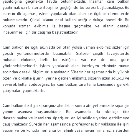
yapıldığına geçmekte fayda bulunmaktadır. İnsanlar cam balkon
yaptırmak için bizlerle iletişime geçtiğinde bu süreci başlatmaktayız. Bu
sürecin ilk aşaması, işlem yapılacak olan alan ile ilgili incelemelerde
bulunmaktadır. Çünkü alanın nasıl kullanılacağı oldukça önemlidir. Bu
konuda uzman ekibimiz iş başına geçmekte ve alanın detaylı
incelenmesi için bir çalışma başlatmaktadır.
Cam balkon ile ilgili aklınızda bir plan yoksa uzman ekibimiz sizler için
çeşitli yönlendirmelerde bulunabilir. Sizlere çeşitli tavsiyelerde
bulunan ekibimiz, belli bir isteğiniz var ise de ona göre
yönlenebilmektedir. İşlem yapılacak alanı inceleyen ekibimiz bunun
ardından gerekli ölçümleri almaktadır. Sürecin her aşamasında büyük bir
özen ve dikkatle işlerini yerine getiren ekibimiz, sizlerin uzun soluklu ve
severek kullanabileceğiniz bir cam balkon tasarlama konusunda gerekli
çalışmaları yapmaktadır.
Cam balkon ile ilgili siparişiniz alındıktan sonra atölyelerimizde siparişin
yapım aşaması başlamaktadır. Bu aşamada da oldukça titiz
davranılmakta ve insanların siparişleri en iyi şekilde yerine getirilmeye
çalışılmaktadır. Sürecin her aşamasında profesyonel bir yaklaşım ile işini
yapan ve bu konuda herhangi bir sıkıntı yaşamayan firmamız, sizlerden