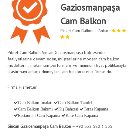
ı
Gaziosmanpaşa
a
s
ş
K
Cam Balkon
B
a
a
p
Piksel Cam Balkon – Ankara
a
h
m
ç
a
e
,
Piksel Cam Balkon Sincan Gaziosmanpaşa bölgesinde
C
s
a
faaliyetlerine devam eden, müşterilerine modern cam balkon
i
m
modellerini, maksimum performans ve minimum fiyat politikasıyla
S
D
ulaştırmayı amaç edinmiş bir cam balkon üretici firmasıdır.
e
i
k
s
o
Firma Hizmetleri:
t
r
a
e
s
Cam Balkon İmalatı
Cam Balkon Tamiri
m
y
Cam Balkon Bakımı
Kış Bahçesi
Teras Kapama
l
o
Restaurant Cam Kapama
Kafe Cam Kapama
n
e
Sincan Gaziosmanpaşa Cam Balkon –
+90 532 580 3 555
r
i