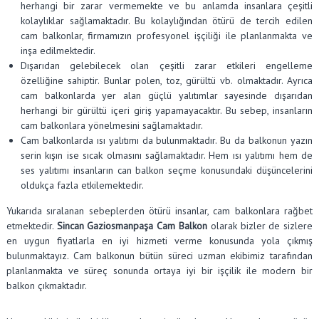
herhangi bir zarar vermemekte ve bu anlamda insanlara çeşitli
kolaylıklar sağlamaktadır. Bu kolaylığından ötürü de tercih edilen
cam balkonlar, firmamızın profesyonel işçiliği ile planlanmakta ve
inşa edilmektedir.
Dışarıdan gelebilecek olan çeşitli zarar etkileri engelleme
özelliğine sahiptir. Bunlar polen, toz, gürültü vb. olmaktadır. Ayrıca
cam balkonlarda yer alan güçlü yalıtımlar sayesinde dışarıdan
herhangi bir gürültü içeri giriş yapamayacaktır. Bu sebep, insanların
cam balkonlara yönelmesini sağlamaktadır.
Cam balkonlarda ısı yalıtımı da bulunmaktadır. Bu da balkonun yazın
serin kışın ise sıcak olmasını sağlamaktadır. Hem ısı yalıtımı hem de
ses yalıtımı insanların can balkon seçme konusundaki düşüncelerini
oldukça fazla etkilemektedir.
Yukarıda sıralanan sebeplerden ötürü insanlar, cam balkonlara rağbet
etmektedir.
Sincan Gaziosmanpaşa Cam Balkon
olarak bizler de sizlere
en uygun fiyatlarla en iyi hizmeti verme konusunda yola çıkmış
bulunmaktayız. Cam balkonun bütün süreci uzman ekibimiz tarafından
planlanmakta ve süreç sonunda ortaya iyi bir işçilik ile modern bir
balkon çıkmaktadır.