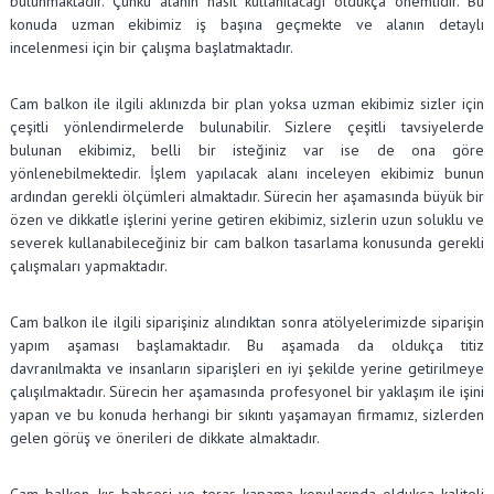
bulunmaktadır. Çünkü alanın nasıl kullanılacağı oldukça önemlidir. Bu
konuda uzman ekibimiz iş başına geçmekte ve alanın detaylı
incelenmesi için bir çalışma başlatmaktadır.
Cam balkon ile ilgili aklınızda bir plan yoksa uzman ekibimiz sizler için
çeşitli yönlendirmelerde bulunabilir. Sizlere çeşitli tavsiyelerde
bulunan ekibimiz, belli bir isteğiniz var ise de ona göre
yönlenebilmektedir. İşlem yapılacak alanı inceleyen ekibimiz bunun
ardından gerekli ölçümleri almaktadır. Sürecin her aşamasında büyük bir
özen ve dikkatle işlerini yerine getiren ekibimiz, sizlerin uzun soluklu ve
severek kullanabileceğiniz bir cam balkon tasarlama konusunda gerekli
çalışmaları yapmaktadır.
Cam balkon ile ilgili siparişiniz alındıktan sonra atölyelerimizde siparişin
yapım aşaması başlamaktadır. Bu aşamada da oldukça titiz
davranılmakta ve insanların siparişleri en iyi şekilde yerine getirilmeye
çalışılmaktadır. Sürecin her aşamasında profesyonel bir yaklaşım ile işini
yapan ve bu konuda herhangi bir sıkıntı yaşamayan firmamız, sizlerden
gelen görüş ve önerileri de dikkate almaktadır.
Cam balkon, kış bahçesi ve teras kapama konularında oldukça kaliteli