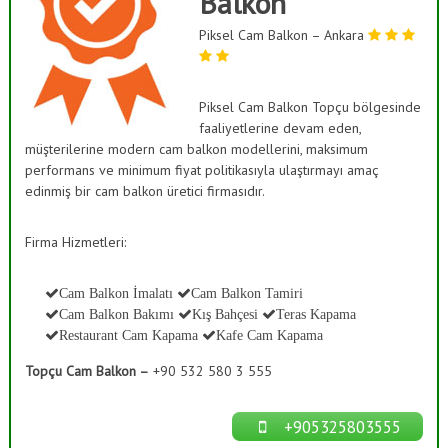
Balkon
ı
a
s
Piksel Cam Balkon – Ankara
ş
K
B
a
a
p
a
Piksel Cam Balkon Topçu bölgesinde
h
m
faaliyetlerine devam eden,
ç
a
müşterilerine modern cam balkon modellerini, maksimum
e
,
performans ve minimum fiyat politikasıyla ulaştırmayı amaç
C
s
edinmiş bir cam balkon üretici firmasıdır.
a
i
m
S
D
Firma Hizmetleri:
e
i
k
s
o
Cam Balkon İmalatı
Cam Balkon Tamiri
t
r
Cam Balkon Bakımı
Kış Bahçesi
Teras Kapama
a
e
Restaurant Cam Kapama
Kafe Cam Kapama
s
m
y
Topçu Cam Balkon –
+90 532 580 3 555
l
o
n
e
r
+905325803555
i