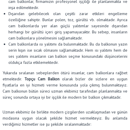
cam balkonlar, firmamızın profesyonel işçiliği ile planlanmakta ve
inşa edilmektedir.
Dışarıdan gelebilecek olan çeşitli zarar etkileri engelleme
özelliğine sahiptir. Bunlar polen, toz, gürültü vb. olmaktadır. Ayrıca
cam balkonlarda yer alan güçlü yalıtımlar sayesinde dışarıdan
herhangi bir gürültü içeri giriş yapamayacaktır. Bu sebep, insanların
cam balkonlara yönelmesini sağlamaktadır.
Cam balkonlarda ısı yalıtımı da bulunmaktadır. Bu da balkonun yazın
serin kışın ise sıcak olmasını sağlamaktadır. Hem ısı yalıtımı hem de
ses yalıtımı insanların can balkon seçme konusundaki düşüncelerini
oldukça fazla etkilemektedir.
Yukarıda sıralanan sebeplerden ötürü insanlar, cam balkonlara rağbet
etmektedir.
Topçu Cam Balkon
olarak bizler de sizlere en uygun
fiyatlarla en iyi hizmeti verme konusunda yola çıkmış bulunmaktayız.
Cam balkonun bütün süreci uzman ekibimiz tarafından planlanmakta ve
süreç sonunda ortaya iyi bir işçilik ile modern bir balkon çıkmaktadır.
Uzman ekibimiz ile birlikte modern çizgilerden uzaklaşmadan ve günün
modasına uygun olacak şekilde hizmet vermekteyiz. Bu anlamda
verdiğimiz hizmetler ise şu şekilde sıralanmaktadır: