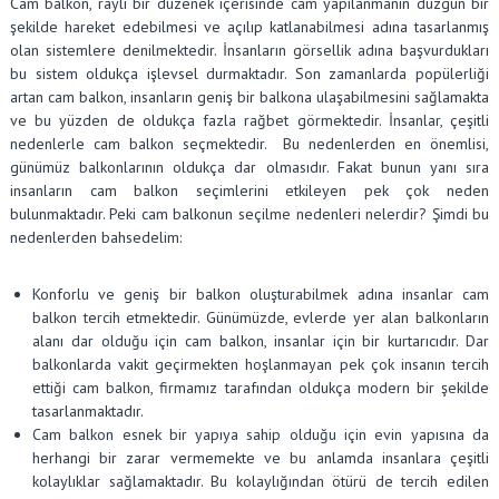
Cam balkon, raylı bir düzenek içerisinde cam yapılanmanın düzgün bir
şekilde hareket edebilmesi ve açılıp katlanabilmesi adına tasarlanmış
olan sistemlere denilmektedir. İnsanların görsellik adına başvurdukları
bu sistem oldukça işlevsel durmaktadır. Son zamanlarda popülerliği
artan cam balkon, insanların geniş bir balkona ulaşabilmesini sağlamakta
ve bu yüzden de oldukça fazla rağbet görmektedir. İnsanlar, çeşitli
nedenlerle cam balkon seçmektedir. Bu nedenlerden en önemlisi,
günümüz balkonlarının oldukça dar olmasıdır. Fakat bunun yanı sıra
insanların cam balkon seçimlerini etkileyen pek çok neden
bulunmaktadır. Peki cam balkonun seçilme nedenleri nelerdir? Şimdi bu
nedenlerden bahsedelim:
Konforlu ve geniş bir balkon oluşturabilmek adına insanlar cam
balkon tercih etmektedir. Günümüzde, evlerde yer alan balkonların
alanı dar olduğu için cam balkon, insanlar için bir kurtarıcıdır. Dar
balkonlarda vakit geçirmekten hoşlanmayan pek çok insanın tercih
ettiği cam balkon, firmamız tarafından oldukça modern bir şekilde
tasarlanmaktadır.
Cam balkon esnek bir yapıya sahip olduğu için evin yapısına da
herhangi bir zarar vermemekte ve bu anlamda insanlara çeşitli
kolaylıklar sağlamaktadır. Bu kolaylığından ötürü de tercih edilen