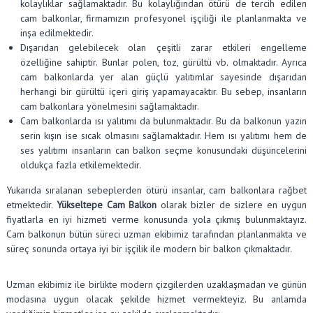
kolaylıklar sağlamaktadır. Bu kolaylığından ötürü de tercih edilen
cam balkonlar, firmamızın profesyonel işçiliği ile planlanmakta ve
inşa edilmektedir.
Dışarıdan gelebilecek olan çeşitli zarar etkileri engelleme
özelliğine sahiptir. Bunlar polen, toz, gürültü vb. olmaktadır. Ayrıca
cam balkonlarda yer alan güçlü yalıtımlar sayesinde dışarıdan
herhangi bir gürültü içeri giriş yapamayacaktır. Bu sebep, insanların
cam balkonlara yönelmesini sağlamaktadır.
Cam balkonlarda ısı yalıtımı da bulunmaktadır. Bu da balkonun yazın
serin kışın ise sıcak olmasını sağlamaktadır. Hem ısı yalıtımı hem de
ses yalıtımı insanların can balkon seçme konusundaki düşüncelerini
oldukça fazla etkilemektedir.
Yukarıda sıralanan sebeplerden ötürü insanlar, cam balkonlara rağbet
etmektedir.
Yükseltepe Cam Balkon
olarak bizler de sizlere en uygun
fiyatlarla en iyi hizmeti verme konusunda yola çıkmış bulunmaktayız.
Cam balkonun bütün süreci uzman ekibimiz tarafından planlanmakta ve
süreç sonunda ortaya iyi bir işçilik ile modern bir balkon çıkmaktadır.
Uzman ekibimiz ile birlikte modern çizgilerden uzaklaşmadan ve günün
modasına uygun olacak şekilde hizmet vermekteyiz. Bu anlamda