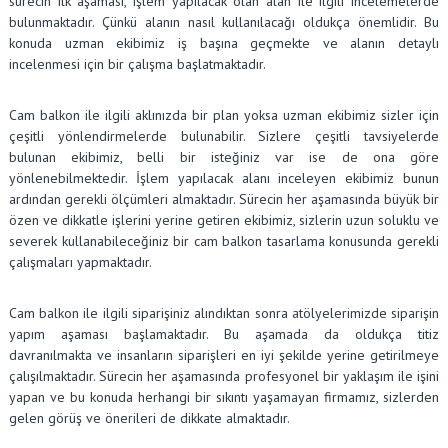
sürecin ilk aşaması, işlem yapılacak olan alan ile ilgili incelemelerde
bulunmaktadır. Çünkü alanın nasıl kullanılacağı oldukça önemlidir. Bu
konuda uzman ekibimiz iş başına geçmekte ve alanın detaylı
incelenmesi için bir çalışma başlatmaktadır.
Cam balkon ile ilgili aklınızda bir plan yoksa uzman ekibimiz sizler için
çeşitli yönlendirmelerde bulunabilir. Sizlere çeşitli tavsiyelerde
bulunan ekibimiz, belli bir isteğiniz var ise de ona göre
yönlenebilmektedir. İşlem yapılacak alanı inceleyen ekibimiz bunun
ardından gerekli ölçümleri almaktadır. Sürecin her aşamasında büyük bir
özen ve dikkatle işlerini yerine getiren ekibimiz, sizlerin uzun soluklu ve
severek kullanabileceğiniz bir cam balkon tasarlama konusunda gerekli
çalışmaları yapmaktadır.
Cam balkon ile ilgili siparişiniz alındıktan sonra atölyelerimizde siparişin
yapım aşaması başlamaktadır. Bu aşamada da oldukça titiz
davranılmakta ve insanların siparişleri en iyi şekilde yerine getirilmeye
çalışılmaktadır. Sürecin her aşamasında profesyonel bir yaklaşım ile işini
yapan ve bu konuda herhangi bir sıkıntı yaşamayan firmamız, sizlerden
gelen görüş ve önerileri de dikkate almaktadır.