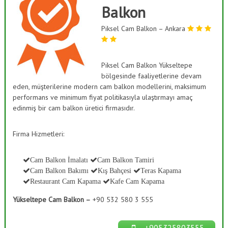
ı
Balkon
a
s
ş
K
Piksel Cam Balkon – Ankara
B
a
a
p
a
h
m
Piksel Cam Balkon Yükseltepe
ç
a
bölgesinde faaliyetlerine devam
e
,
eden, müşterilerine modern cam balkon modellerini, maksimum
C
s
performans ve minimum fiyat politikasıyla ulaştırmayı amaç
a
i
m
edinmiş bir cam balkon üretici firmasıdır.
S
D
e
i
Firma Hizmetleri:
k
s
o
t
r
Cam Balkon İmalatı
Cam Balkon Tamiri
a
e
Cam Balkon Bakımı
Kış Bahçesi
Teras Kapama
s
m
y
Restaurant Cam Kapama
Kafe Cam Kapama
l
o
n
Yükseltepe Cam Balkon –
+90 532 580 3 555
e
r
i
+905325803555