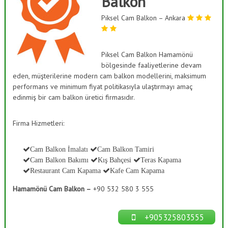
Balkon
ı
a
s
Piksel Cam Balkon – Ankara
ş
K
B
a
a
p
a
Piksel Cam Balkon Hamamönü
h
m
bölgesinde faaliyetlerine devam
ç
a
eden, müşterilerine modern cam balkon modellerini, maksimum
e
,
performans ve minimum fiyat politikasıyla ulaştırmayı amaç
C
s
edinmiş bir cam balkon üretici firmasıdır.
a
i
m
S
D
Firma Hizmetleri:
e
i
k
s
o
Cam Balkon İmalatı
Cam Balkon Tamiri
t
r
Cam Balkon Bakımı
Kış Bahçesi
Teras Kapama
a
e
Restaurant Cam Kapama
Kafe Cam Kapama
s
m
y
Hamamönü Cam Balkon –
+90 532 580 3 555
l
o
n
e
r
+905325803555
i