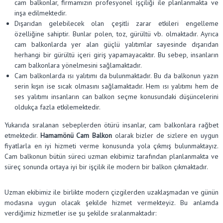
cam balkonlar, firmamızın profesyonel işçiliği ile planlanmakta ve
inşa edilmektedir.
Dışarıdan gelebilecek olan çeşitli zarar etkileri engelleme
özelliğine sahiptir. Bunlar polen, toz, gürültü vb. olmaktadır. Ayrıca
cam balkonlarda yer alan güçlü yalıtımlar sayesinde dışarıdan
herhangi bir gürültü içeri giriş yapamayacaktır. Bu sebep, insanların
cam balkonlara yönelmesini sağlamaktadır.
Cam balkonlarda ısı yalıtımı da bulunmaktadır. Bu da balkonun yazın
serin kışın ise sıcak olmasını sağlamaktadır. Hem ısı yalıtımı hem de
ses yalıtımı insanların can balkon seçme konusundaki düşüncelerini
oldukça fazla etkilemektedir.
Yukarıda sıralanan sebeplerden ötürü insanlar, cam balkonlara rağbet
etmektedir.
Hamamönü Cam Balkon
olarak bizler de sizlere en uygun
fiyatlarla en iyi hizmeti verme konusunda yola çıkmış bulunmaktayız.
Cam balkonun bütün süreci uzman ekibimiz tarafından planlanmakta ve
süreç sonunda ortaya iyi bir işçilik ile modern bir balkon çıkmaktadır.
Uzman ekibimiz ile birlikte modern çizgilerden uzaklaşmadan ve günün
modasına uygun olacak şekilde hizmet vermekteyiz. Bu anlamda
verdiğimiz hizmetler ise şu şekilde sıralanmaktadır: