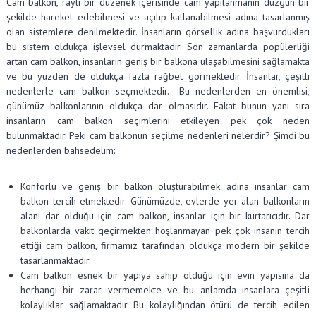
Cam balkon, raylı bir düzenek içerisinde cam yapılanmanın düzgün bir
şekilde hareket edebilmesi ve açılıp katlanabilmesi adına tasarlanmış
olan sistemlere denilmektedir. İnsanların görsellik adına başvurdukları
bu sistem oldukça işlevsel durmaktadır. Son zamanlarda popülerliği
artan cam balkon, insanların geniş bir balkona ulaşabilmesini sağlamakta
ve bu yüzden de oldukça fazla rağbet görmektedir. İnsanlar, çeşitli
nedenlerle cam balkon seçmektedir. Bu nedenlerden en önemlisi,
günümüz balkonlarının oldukça dar olmasıdır. Fakat bunun yanı sıra
insanların cam balkon seçimlerini etkileyen pek çok neden
bulunmaktadır. Peki cam balkonun seçilme nedenleri nelerdir? Şimdi bu
nedenlerden bahsedelim:
Konforlu ve geniş bir balkon oluşturabilmek adına insanlar cam
balkon tercih etmektedir. Günümüzde, evlerde yer alan balkonların
alanı dar olduğu için cam balkon, insanlar için bir kurtarıcıdır. Dar
balkonlarda vakit geçirmekten hoşlanmayan pek çok insanın tercih
ettiği cam balkon, firmamız tarafından oldukça modern bir şekilde
tasarlanmaktadır.
Cam balkon esnek bir yapıya sahip olduğu için evin yapısına da
herhangi bir zarar vermemekte ve bu anlamda insanlara çeşitli
kolaylıklar sağlamaktadır. Bu kolaylığından ötürü de tercih edilen