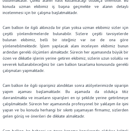
bulunmaktadır. Çünkü alanın nasıl kullanılacağı oldukça önemlidir. Bu
konuda uzman ekibimiz iş başına geçmekte ve alanın detaylı
incelenmesi için bir çalışma başlatmaktadır.
Cam balkon ile ilgili aklınızda bir plan yoksa uzman ekibimiz sizler için
çeşitli yönlendirmelerde bulunabilir. Sizlere çeşitli tavsiyelerde
bulunan ekibimiz, belli bir isteğiniz var ise de ona göre
yönlenebilmektedir. İşlem yapılacak alanı inceleyen ekibimiz bunun
ardından gerekli ölçümleri almaktadır. Sürecin her aşamasında büyük bir
özen ve dikkatle işlerini yerine getiren ekibimiz, sizlerin uzun soluklu ve
severek kullanabileceğiniz bir cam balkon tasarlama konusunda gerekli
çalışmaları yapmaktadır.
Cam balkon ile ilgili siparişiniz alındıktan sonra atölyelerimizde siparişin
yapım aşaması başlamaktadır. Bu aşamada da oldukça titiz
davranılmakta ve insanların siparişleri en iyi şekilde yerine getirilmeye
çalışılmaktadır. Sürecin her aşamasında profesyonel bir yaklaşım ile işini
yapan ve bu konuda herhangi bir sıkıntı yaşamayan firmamız, sizlerden
gelen görüş ve önerileri de dikkate almaktadır.
Cam balkon, kış bahçesi ve teras kapama konularında oldukça kaliteli