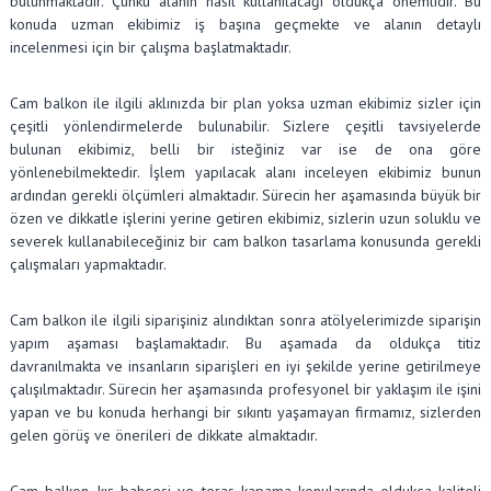
bulunmaktadır. Çünkü alanın nasıl kullanılacağı oldukça önemlidir. Bu
konuda uzman ekibimiz iş başına geçmekte ve alanın detaylı
incelenmesi için bir çalışma başlatmaktadır.
Cam balkon ile ilgili aklınızda bir plan yoksa uzman ekibimiz sizler için
çeşitli yönlendirmelerde bulunabilir. Sizlere çeşitli tavsiyelerde
bulunan ekibimiz, belli bir isteğiniz var ise de ona göre
yönlenebilmektedir. İşlem yapılacak alanı inceleyen ekibimiz bunun
ardından gerekli ölçümleri almaktadır. Sürecin her aşamasında büyük bir
özen ve dikkatle işlerini yerine getiren ekibimiz, sizlerin uzun soluklu ve
severek kullanabileceğiniz bir cam balkon tasarlama konusunda gerekli
çalışmaları yapmaktadır.
Cam balkon ile ilgili siparişiniz alındıktan sonra atölyelerimizde siparişin
yapım aşaması başlamaktadır. Bu aşamada da oldukça titiz
davranılmakta ve insanların siparişleri en iyi şekilde yerine getirilmeye
çalışılmaktadır. Sürecin her aşamasında profesyonel bir yaklaşım ile işini
yapan ve bu konuda herhangi bir sıkıntı yaşamayan firmamız, sizlerden
gelen görüş ve önerileri de dikkate almaktadır.
Cam balkon, kış bahçesi ve teras kapama konularında oldukça kaliteli