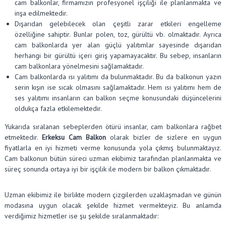
cam balkonlar, firmamızın profesyonel işçiliği ile planlanmakta ve
inşa edilmektedir.
Dışarıdan gelebilecek olan çeşitli zarar etkileri engelleme
özelliğine sahiptir. Bunlar polen, toz, gürültü vb. olmaktadır. Ayrıca
cam balkonlarda yer alan güçlü yalıtımlar sayesinde dışarıdan
herhangi bir gürültü içeri giriş yapamayacaktır. Bu sebep, insanların
cam balkonlara yönelmesini sağlamaktadır.
Cam balkonlarda ısı yalıtımı da bulunmaktadır. Bu da balkonun yazın
serin kışın ise sıcak olmasını sağlamaktadır. Hem ısı yalıtımı hem de
ses yalıtımı insanların can balkon seçme konusundaki düşüncelerini
oldukça fazla etkilemektedir.
Yukarıda sıralanan sebeplerden ötürü insanlar, cam balkonlara rağbet
etmektedir.
Erkeksu Cam Balkon
olarak bizler de sizlere en uygun
fiyatlarla en iyi hizmeti verme konusunda yola çıkmış bulunmaktayız.
Cam balkonun bütün süreci uzman ekibimiz tarafından planlanmakta ve
süreç sonunda ortaya iyi bir işçilik ile modern bir balkon çıkmaktadır.
Uzman ekibimiz ile birlikte modern çizgilerden uzaklaşmadan ve günün
modasına uygun olacak şekilde hizmet vermekteyiz. Bu anlamda
verdiğimiz hizmetler ise şu şekilde sıralanmaktadır: