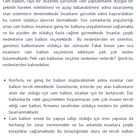
Cam balkon, raylı bir düzenek içerisinde cam yapılanmanın düzgün bir
şekilde hareket edebilmesi ve açılıp katlanabilmesi adına tasarlanmış
olan sistemlere denilmektedir. İnsanların görsellik adına başvurdukları
bu sistem oldukça işlevsel durmaktadır. Son zamanlarda popülerliği
artan cam balkon, insanların geniş bir balkona ulaşabilmesini sağlamakta
ve bu yüzden de oldukça fazla rağbet görmektedir. İnsanlar, çeşitli
nedenlerle cam balkon seçmektedir. Bu nedenlerden en önemlisi,
günümüz balkonlarının oldukça dar olmasıdır. Fakat bunun yanı sıra
insanların cam balkon seçimlerini etkileyen pek çok neden
bulunmaktadır. Peki cam balkonun seçilme nedenleri nelerdir? Şimdi bu
nedenlerden bahsedelim:
Konforlu ve geniş bir balkon oluşturabilmek adına insanlar cam
balkon tercih etmektedir. Günümüzde, evlerde yer alan balkonların
alanı dar olduğu için cam balkon, insanlar için bir kurtarıcıdır. Dar
balkonlarda vakit geçirmekten hoşlanmayan pek çok insanın tercih
ettiği cam balkon, firmamız tarafından oldukça modern bir şekilde
tasarlanmaktadır.
Cam balkon esnek bir yapıya sahip olduğu için evin yapısına da
herhangi bir zarar vermemekte ve bu anlamda insanlara çeşitli
kolaylıklar sağlamaktadır. Bu kolaylığından ötürü de tercih edilen