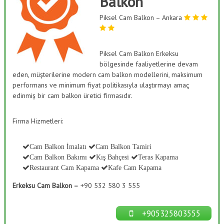
Balkon
ı
a
s
Piksel Cam Balkon – Ankara
ş
K
B
a
a
p
a
Piksel Cam Balkon Erkeksu
h
m
bölgesinde faaliyetlerine devam
ç
a
eden, müşterilerine modern cam balkon modellerini, maksimum
e
,
performans ve minimum fiyat politikasıyla ulaştırmayı amaç
C
s
edinmiş bir cam balkon üretici firmasıdır.
a
i
m
S
D
Firma Hizmetleri:
e
i
k
s
o
Cam Balkon İmalatı
Cam Balkon Tamiri
t
r
Cam Balkon Bakımı
Kış Bahçesi
Teras Kapama
a
e
Restaurant Cam Kapama
Kafe Cam Kapama
s
m
y
Erkeksu Cam Balkon –
+90 532 580 3 555
l
o
n
e
r
+905325803555
i