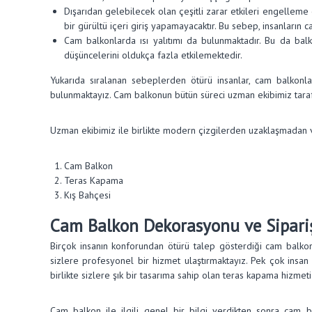
Dışarıdan gelebilecek olan çeşitli zarar etkileri engelleme 
bir gürültü içeri giriş yapamayacaktır. Bu sebep, insanların
Cam balkonlarda ısı yalıtımı da bulunmaktadır. Bu da balk
düşüncelerini oldukça fazla etkilemektedir.
Yukarıda sıralanan sebeplerden ötürü insanlar, cam balkonl
bulunmaktayız. Cam balkonun bütün süreci uzman ekibimiz tarafı
Uzman ekibimiz ile birlikte modern çizgilerden uzaklaşmadan 
Cam Balkon
Teras Kapama
Kış Bahçesi
Cam Balkon Dekorasyonu ve Sipari
Birçok insanın konforundan ötürü talep gösterdiği cam balko
sizlere profesyonel bir hizmet ulaştırmaktayız. Pek çok insan
birlikte sizlere şık bir tasarıma sahip olan teras kapama hizm
Cam balkon ile ilgili genel bir bilgi verdikten sonra cam b