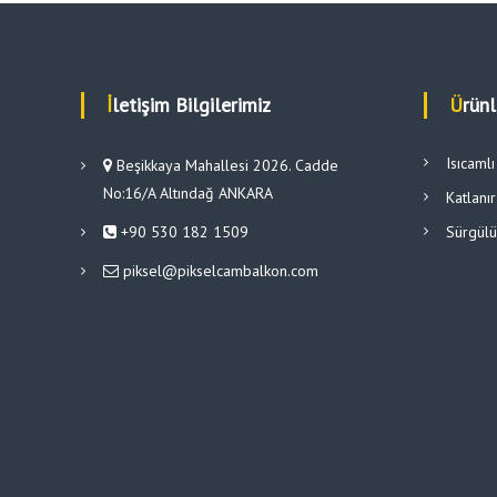
İletişim Bilgilerimiz
Ürün
Isıcaml
Beşikkaya Mahallesi 2026. Cadde
No:16/A Altındağ ANKARA
Katlanı
+90 530 182 1509
Sürgül
piksel@pikselcambalkon.com