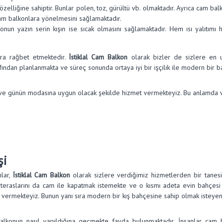
özelliğine sahiptir. Bunlar polen, toz, gürültü vb. olmaktadır. Ayrıca cam b
 cam balkonlara yönelmesini sağlamaktadır.
onun yazın serin kışın ise sıcak olmasını sağlamaktadır. Hem ısı yalıtım
ara rağbet etmektedir.
İstiklal Cam Balkon
olarak bizler de sizlere en 
ndan planlanmakta ve süreç sonunda ortaya iyi bir işçilik ile modern bir ba
ve günün modasına uygun olacak şekilde hizmet vermekteyiz. Bu anlamda ver
şi
nlar,
İstiklal Cam Balkon
olarak sizlere verdiğimiz hizmetlerden bir tanes
 teraslarını da cam ile kapatmak istemekte ve o kısmı adeta evin bahçesi 
eti vermekteyiz. Bunun yanı sıra modern bir kış bahçesine sahip olmak istey
alkonun nasıl yapıldığına geçmekte fayda bulunmaktadır. İnsanlar cam b