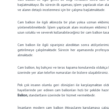
başlatmaktayız. Bu sürecin ilk aşaması, işlem yapılacak olan a
ve alanın detaylı incelenmesi için bir çalışma başlatmaktadır.
Cam balkon ile ilgili aklınızda bir plan yoksa uzman ekibimiz 
yönlenebilmektedir. İşlem yapılacak alanı inceleyen ekibimiz b
uzun soluklu ve severek kullanabileceğiniz bir cam balkon tas
Cam balkon ile ilgili siparişiniz alındıktan sonra atölyeleri
getirilmeye çalışılmaktadır. Sürecin her aşamasında profesyo
almaktadır.
Cam balkon, kış bahçesi ve teras kapama konularında oldukça kal
üzerinde yer alan telefon numaraları ile bizlere ulaşabilirsini
Pek çok insanın olumlu geri dönüşleri ile karşılaşmaktan old
hayellerinde yer edinen cam balkonları hızlı bir şekilde hazır
Balkon,
standartların üzerinde bir hizmet vermektedir.
İnsanların modern cam balkon ihtiyaçlarını karşılamaya çalı