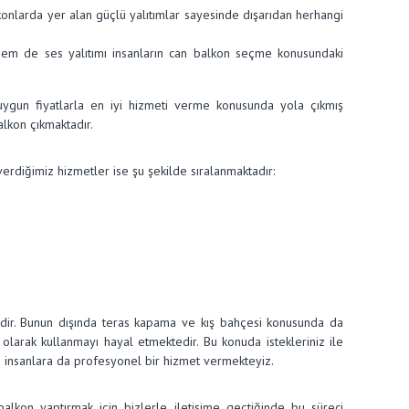
alkonlarda yer alan güçlü yalıtımlar sayesinde dışarıdan herhangi
ı hem de ses yalıtımı insanların can balkon seçme konusundaki
uygun fiyatlarla en iyi hizmeti verme konusunda yola çıkmış
lkon çıkmaktadır.
diğimiz hizmetler ise şu şekilde sıralanmaktadır:
idir. Bunun dışında teras kapama ve kış bahçesi konusunda da
olarak kullanmayı hayal etmektedir. Bu konuda istekleriniz ile
en insanlara da profesyonel bir hizmet vermekteyiz.
alkon yaptırmak için bizlerle iletişime geçtiğinde bu süreci