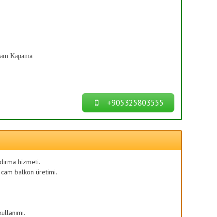
Cam Kapama
+905325803555
ndırma hizmeti.
 cam balkon üretimi.
kullanımı.