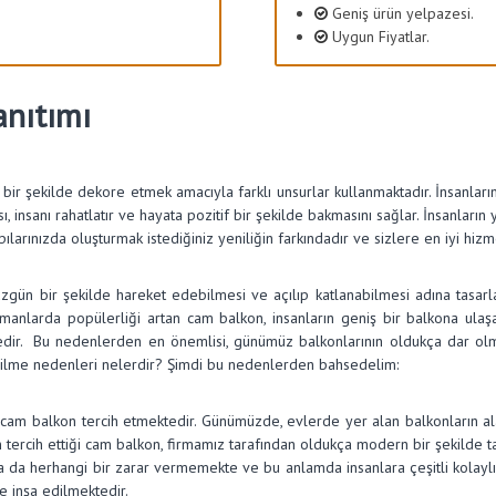
Geniş ürün yelpazesi.
Uygun Fiyatlar.
anıtımı
l bir şekilde dekore etmek amacıyla farklı unsurlar kullanmaktadır. İnsanlar
insanı rahatlatır ve hayata pozitif bir şekilde bakmasını sağlar. İnsanların ya
apılarınızda oluşturmak istediğiniz yeniliğin farkındadır ve sizlere en iyi h
gün bir şekilde hareket edebilmesi ve açılıp katlanabilmesi adına tasarla
amanlarda popülerliği artan cam balkon, insanların geniş bir balkona ul
edir. Bu nedenlerden en önemlisi, günümüz balkonlarının oldukça dar olmas
çilme nedenleri nelerdir? Şimdi bu nedenlerden bahsedelim:
cam balkon tercih etmektedir. Günümüzde, evlerde yer alan balkonların alanı
tercih ettiği cam balkon, firmamız tarafından oldukça modern bir şekilde t
a da herhangi bir zarar vermemekte ve bu anlamda insanlara çeşitli kolaylı
e inşa edilmektedir.