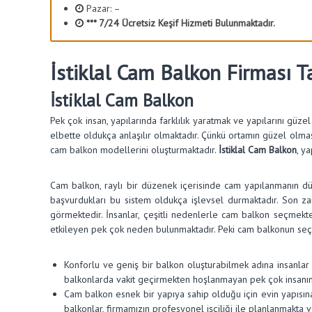
Pazar: –
y
*** 7/24 Ücretsiz Keşif Hizmeti Bulunmaktadır.
o
n
İstiklal Cam Balkon Firması T
İstiklal Cam Balkon
Pek çok insan, yapılarında farklılık yaratmak ve yapılarını güze
elbette oldukça anlaşılır olmaktadır. Çünkü ortamın güzel olması, 
cam balkon modellerini oluşturmaktadır.
İstiklal Cam Balkon
, y
Cam balkon, raylı bir düzenek içerisinde cam yapılanmanın düz
başvurdukları bu sistem oldukça işlevsel durmaktadır. Son z
görmektedir. İnsanlar, çeşitli nedenlerle cam balkon seçmekt
etkileyen pek çok neden bulunmaktadır. Peki cam balkonun se
Konforlu ve geniş bir balkon oluşturabilmek adına insanlar 
balkonlarda vakit geçirmekten hoşlanmayan pek çok insanın 
Cam balkon esnek bir yapıya sahip olduğu için evin yapısın
balkonlar, firmamızın profesyonel işçiliği ile planlanmakta v