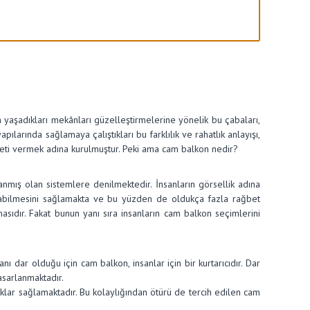
ın yaşadıkları mekânları güzelleştirmelerine yönelik bu çabaları,
pılarında sağlamaya çalıştıkları bu farklılık ve rahatlık anlayışı,
izmeti vermek adına kurulmuştur. Peki ama cam balkon nedir?
nmış olan sistemlere denilmektedir. İnsanların görsellik adına
aşabilmesini sağlamakta ve bu yüzden de oldukça fazla rağbet
ıdır. Fakat bunun yanı sıra insanların cam balkon seçimlerini
 dar olduğu için cam balkon, insanlar için bir kurtarıcıdır. Dar
asarlanmaktadır.
klar sağlamaktadır. Bu kolaylığından ötürü de tercih edilen cam