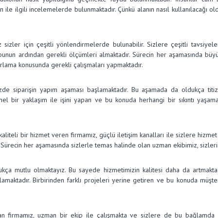
lan ile ilgili incelemelerde bulunmaktadır. Çünkü alanın nasıl kullanılacağı
sizler için çeşitli yönlendirmelerde bulunabilir. Sizlere çeşitli tavsiye
unun ardından gerekli ölçümleri almaktadır. Sürecin her aşamasında büyük 
arlama konusunda gerekli çalışmaları yapmaktadır.
mizde siparişin yapım aşaması başlamaktadır. Bu aşamada da oldukça titiz
nel bir yaklaşım ile işini yapan ve bu konuda herhangi bir sıkıntı yaşa
iteli bir hizmet veren firmamız, güçlü iletişim kanalları ile sizlere hizmet
z. Sürecin her aşamasında sizlerle temas halinde olan uzman ekibimiz, sizler
ukça mutlu olmaktayız. Bu sayede hizmetimizin kalitesi daha da artmaktadı
lamaktadır. Birbirinden farklı projeleri yerine getiren ve bu konuda müşte
şan firmamız, uzman bir ekip ile çalışmakta ve sizlere de bu bağlamda 