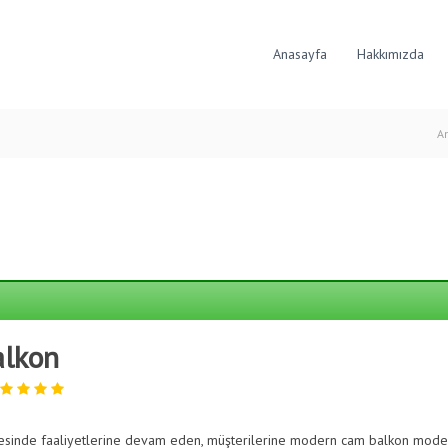
Anasayfa
Hakkımızda
A
alkon
gesinde faaliyetlerine devam eden, müşterilerine modern cam balkon model