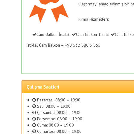
T
ulaştırmayı amaç edinmiş bir ca
ş
e
B
r
a
Firma Hizmetleri:
a
h
s
K
ç
Cam Balkon İmalatı
Cam Balkon Tamiri
Cam Balko
a
e
p
İstiklal Cam Balkon –
+90 532 580 3 555
s
a
i
m
S
a
i
,
s
C
a
t
Çalışma Saatleri
m
e
D
m
Pazartesi: 08:00 – 19:00
e
l
Salı: 08:00 – 19:00
k
e
Çarşamba: 08:00 – 19:00
o
Perşembe: 08:00 – 19:00
r
r
Cuma: 08:00 – 19:00
i
a
Cumartesi: 08:00 – 19:00
s