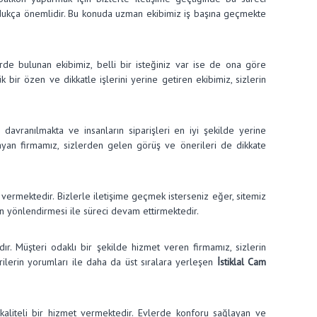
 oldukça önemlidir. Bu konuda uzman ekibimiz iş başına geçmekte
lerde bulunan ekibimiz, belli bir isteğiniz var ise de ona göre
bir özen ve dikkatle işlerini yerine getiren ekibimiz, sizlerin
 davranılmakta ve insanların siparişleri en iyi şekilde yerine
mayan firmamız, sizlerden gelen görüş ve önerileri de dikkate
 vermektedir. Bizlerle iletişime geçmek isterseniz eğer, sitemiz
in yönlendirmesi ile süreci devam ettirmektedir.
r. Müşteri odaklı bir şekilde hizmet veren firmamız, sizlerin
rilerin yorumları ile daha da üst sıralara yerleşen
İstiklal Cam
kaliteli bir hizmet vermektedir. Evlerde konforu sağlayan ve