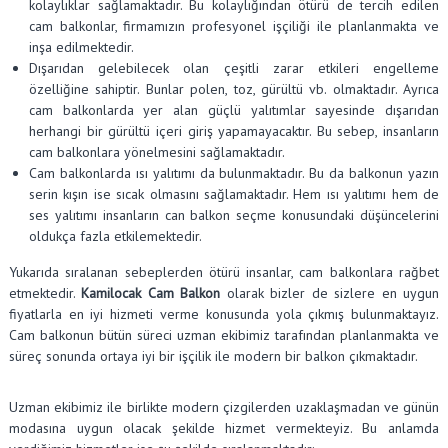
kolaylıklar sağlamaktadır. Bu kolaylığından ötürü de tercih edilen
cam balkonlar, firmamızın profesyonel işçiliği ile planlanmakta ve
inşa edilmektedir.
Dışarıdan gelebilecek olan çeşitli zarar etkileri engelleme
özelliğine sahiptir. Bunlar polen, toz, gürültü vb. olmaktadır. Ayrıca
cam balkonlarda yer alan güçlü yalıtımlar sayesinde dışarıdan
herhangi bir gürültü içeri giriş yapamayacaktır. Bu sebep, insanların
cam balkonlara yönelmesini sağlamaktadır.
Cam balkonlarda ısı yalıtımı da bulunmaktadır. Bu da balkonun yazın
serin kışın ise sıcak olmasını sağlamaktadır. Hem ısı yalıtımı hem de
ses yalıtımı insanların can balkon seçme konusundaki düşüncelerini
oldukça fazla etkilemektedir.
Yukarıda sıralanan sebeplerden ötürü insanlar, cam balkonlara rağbet
etmektedir.
Kamilocak Cam Balkon
olarak bizler de sizlere en uygun
fiyatlarla en iyi hizmeti verme konusunda yola çıkmış bulunmaktayız.
Cam balkonun bütün süreci uzman ekibimiz tarafından planlanmakta ve
süreç sonunda ortaya iyi bir işçilik ile modern bir balkon çıkmaktadır.
Uzman ekibimiz ile birlikte modern çizgilerden uzaklaşmadan ve günün
modasına uygun olacak şekilde hizmet vermekteyiz. Bu anlamda