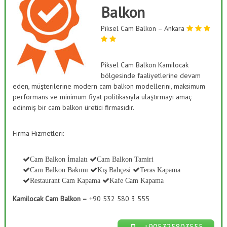
ı
Balkon
a
s
ş
K
Piksel Cam Balkon – Ankara
B
a
a
p
a
h
m
Piksel Cam Balkon Kamilocak
ç
a
bölgesinde faaliyetlerine devam
e
,
eden, müşterilerine modern cam balkon modellerini, maksimum
C
s
performans ve minimum fiyat politikasıyla ulaştırmayı amaç
a
i
m
edinmiş bir cam balkon üretici firmasıdır.
S
D
e
i
Firma Hizmetleri:
k
s
o
t
r
Cam Balkon İmalatı
Cam Balkon Tamiri
a
e
Cam Balkon Bakımı
Kış Bahçesi
Teras Kapama
s
m
y
Restaurant Cam Kapama
Kafe Cam Kapama
l
o
n
Kamilocak Cam Balkon –
+90 532 580 3 555
e
r
i
+905325803555