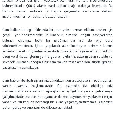
sürecin ilk aşaması, işlem yapılacak olan alan ile ilgili incelemelerde
bulunmaktadır. Çünkü alanın nasıl kullanılacağı oldukça önemlidir. Bu
konuda uzman ekibimiz iş başına geçmekte ve alanın detaylı
incelenmesi için bir çalışma başlatmaktadır.
Cam balkon ile ilgili aklınızda bir plan yoksa uzman ekibimiz sizler için
çeşitli yönlendirmelerde bulunabilir. Sizlere çeşitli tavsiyelerde
bulunan ekibimiz, belli bir isteğiniz var ise de ona göre
yönlenebilmektedir. İşlem yapılacak alanı inceleyen ekibimiz bunun
ardından gerekli ölçümleri almaktadır. Sürecin her aşamasında büyük bir
özen ve dikkatle işlerini yerine getiren ekibimiz, sizlerin uzun soluklu ve
severek kullanabileceğiniz bir cam balkon tasarlama konusunda gerekli
çalışmaları yapmaktadır.
Cam balkon ile ilgili siparişiniz alındıktan sonra atölyelerimizde siparişin
yapım aşaması başlamaktadır. Bu aşamada da oldukça titiz
davranılmakta ve insanların siparişleri en iyi şekilde yerine getirilmeye
çalışılmaktadır. Sürecin her aşamasında profesyonel bir yaklaşım ile işini
yapan ve bu konuda herhangi bir sıkıntı yaşamayan firmamız, sizlerden
gelen görüş ve önerileri de dikkate almaktadır.