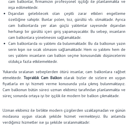
cam balkonlar, firmamızın profesyonel işçiliği ile planlanmakta ve
inşa edilmektedir.
Dışarıdan gelebilecek olan çeşitli zarar etkileri engelleme
özelliğine sahiptir. Bunlar polen, toz, gürültü vb. olmaktadır. Ayrıca
cam balkonlarda yer alan güçlü yalıtımlar sayesinde dışarıdan
herhangi bir gürültü içeri giriş yapamayacaktır. Bu sebep, insanların
cam balkonlara yönelmesini sağlamaktadır.
Cam balkonlarda ısı yalıtımı da bulunmaktadır. Bu da balkonun yazın
serin kışın ise sıcak olmasını sağlamaktadır. Hem ısı yalıtımı hem de
ses yalıtımı insanların can balkon seçme konusundaki düşüncelerini
oldukça fazla etkilemektedir.
Yukarıda sıralanan sebeplerden ötürü insanlar, cam balkonlara rağbet
etmektedir.
Topraklık Cam Balkon
olarak bizler de sizlere en uygun
fiyatlarla en iyi hizmeti verme konusunda yola çıkmış bulunmaktayız.
Cam balkonun bütün süreci uzman ekibimiz tarafından planlanmakta ve
süreç sonunda ortaya iyi bir işçilik ile modern bir balkon çıkmaktadır.
Uzman ekibimiz ile birlikte modern çizgilerden uzaklaşmadan ve günün
modasına uygun olacak şekilde hizmet vermekteyiz. Bu anlamda
verdiğimiz hizmetler ise şu şekilde sıralanmaktadır: