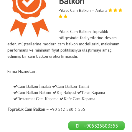
Balkon
ı
a
s
Piksel Cam Balkon – Ankara
ş
K
B
a
a
p
a
Piksel Cam Balkon Topraklık
h
m
bölgesinde faaliyetlerine devam
ç
a
eden, müşterilerine modern cam balkon modellerini, maksimum
e
,
performans ve minimum fiyat politikasıyla ulaştırmayı amaç
C
s
edinmiş bir cam balkon üretici firmasıdır.
a
i
m
S
D
Firma Hizmetleri:
e
i
k
s
o
Cam Balkon İmalatı
Cam Balkon Tamiri
t
r
Cam Balkon Bakımı
Kış Bahçesi
Teras Kapama
a
e
Restaurant Cam Kapama
Kafe Cam Kapama
s
m
y
Topraklık Cam Balkon –
+90 532 580 3 555
l
o
n
e
r
+905325803555
i