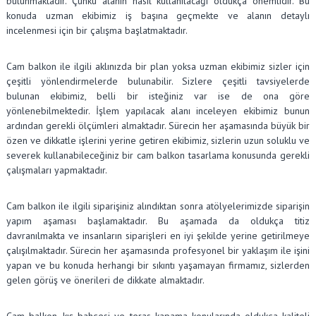
bulunmaktadır. Çünkü alanın nasıl kullanılacağı oldukça önemlidir. Bu
konuda uzman ekibimiz iş başına geçmekte ve alanın detaylı
incelenmesi için bir çalışma başlatmaktadır.
Cam balkon ile ilgili aklınızda bir plan yoksa uzman ekibimiz sizler için
çeşitli yönlendirmelerde bulunabilir. Sizlere çeşitli tavsiyelerde
bulunan ekibimiz, belli bir isteğiniz var ise de ona göre
yönlenebilmektedir. İşlem yapılacak alanı inceleyen ekibimiz bunun
ardından gerekli ölçümleri almaktadır. Sürecin her aşamasında büyük bir
özen ve dikkatle işlerini yerine getiren ekibimiz, sizlerin uzun soluklu ve
severek kullanabileceğiniz bir cam balkon tasarlama konusunda gerekli
çalışmaları yapmaktadır.
Cam balkon ile ilgili siparişiniz alındıktan sonra atölyelerimizde siparişin
yapım aşaması başlamaktadır. Bu aşamada da oldukça titiz
davranılmakta ve insanların siparişleri en iyi şekilde yerine getirilmeye
çalışılmaktadır. Sürecin her aşamasında profesyonel bir yaklaşım ile işini
yapan ve bu konuda herhangi bir sıkıntı yaşamayan firmamız, sizlerden
gelen görüş ve önerileri de dikkate almaktadır.
Cam balkon, kış bahçesi ve teras kapama konularında oldukça kaliteli