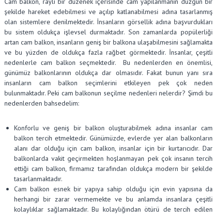
Cam balkon, raylı bir düzenek içerisinde cam yapılanmanın düzgün bir
şekilde hareket edebilmesi ve açılıp katlanabilmesi adına tasarlanmış
olan sistemlere denilmektedir. İnsanların görsellik adına başvurdukları
bu sistem oldukça işlevsel durmaktadır. Son zamanlarda popülerliği
artan cam balkon, insanların geniş bir balkona ulaşabilmesini sağlamakta
ve bu yüzden de oldukça fazla rağbet görmektedir. İnsanlar, çeşitli
nedenlerle cam balkon seçmektedir. Bu nedenlerden en önemlisi,
günümüz balkonlarının oldukça dar olmasıdır. Fakat bunun yanı sıra
insanların cam balkon seçimlerini etkileyen pek çok neden
bulunmaktadır. Peki cam balkonun seçilme nedenleri nelerdir? Şimdi bu
nedenlerden bahsedelim:
Konforlu ve geniş bir balkon oluşturabilmek adına insanlar cam
balkon tercih etmektedir. Günümüzde, evlerde yer alan balkonların
alanı dar olduğu için cam balkon, insanlar için bir kurtarıcıdır. Dar
balkonlarda vakit geçirmekten hoşlanmayan pek çok insanın tercih
ettiği cam balkon, firmamız tarafından oldukça modern bir şekilde
tasarlanmaktadır.
Cam balkon esnek bir yapıya sahip olduğu için evin yapısına da
herhangi bir zarar vermemekte ve bu anlamda insanlara çeşitli
kolaylıklar sağlamaktadır. Bu kolaylığından ötürü de tercih edilen