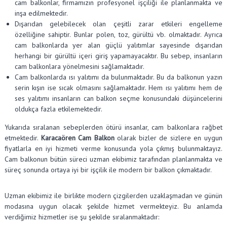
cam balkonlar, firmamızın profesyonel işçiliği ile planlanmakta ve
inşa edilmektedir.
Dışarıdan gelebilecek olan çeşitli zarar etkileri engelleme
özelliğine sahiptir. Bunlar polen, toz, gürültü vb. olmaktadır. Ayrıca
cam balkonlarda yer alan güçlü yalıtımlar sayesinde dışarıdan
herhangi bir gürültü içeri giriş yapamayacaktır. Bu sebep, insanların
cam balkonlara yönelmesini sağlamaktadır.
Cam balkonlarda ısı yalıtımı da bulunmaktadır. Bu da balkonun yazın
serin kışın ise sıcak olmasını sağlamaktadır. Hem ısı yalıtımı hem de
ses yalıtımı insanların can balkon seçme konusundaki düşüncelerini
oldukça fazla etkilemektedir.
Yukarıda sıralanan sebeplerden ötürü insanlar, cam balkonlara rağbet
etmektedir.
Karacaören Cam Balkon
olarak bizler de sizlere en uygun
fiyatlarla en iyi hizmeti verme konusunda yola çıkmış bulunmaktayız.
Cam balkonun bütün süreci uzman ekibimiz tarafından planlanmakta ve
süreç sonunda ortaya iyi bir işçilik ile modern bir balkon çıkmaktadır.
Uzman ekibimiz ile birlikte modern çizgilerden uzaklaşmadan ve günün
modasına uygun olacak şekilde hizmet vermekteyiz. Bu anlamda
verdiğimiz hizmetler ise şu şekilde sıralanmaktadır: