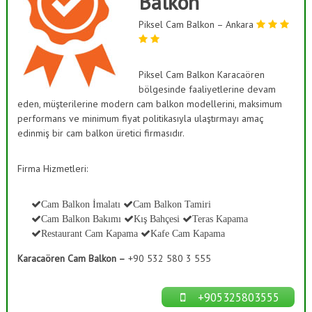
Balkon
ı
a
s
Piksel Cam Balkon – Ankara
ş
K
B
a
a
p
a
Piksel Cam Balkon Karacaören
h
m
bölgesinde faaliyetlerine devam
ç
a
eden, müşterilerine modern cam balkon modellerini, maksimum
e
,
performans ve minimum fiyat politikasıyla ulaştırmayı amaç
C
s
edinmiş bir cam balkon üretici firmasıdır.
a
i
m
S
D
Firma Hizmetleri:
e
i
k
s
o
Cam Balkon İmalatı
Cam Balkon Tamiri
t
r
Cam Balkon Bakımı
Kış Bahçesi
Teras Kapama
a
e
Restaurant Cam Kapama
Kafe Cam Kapama
s
m
y
Karacaören Cam Balkon –
+90 532 580 3 555
l
o
n
e
r
+905325803555
i