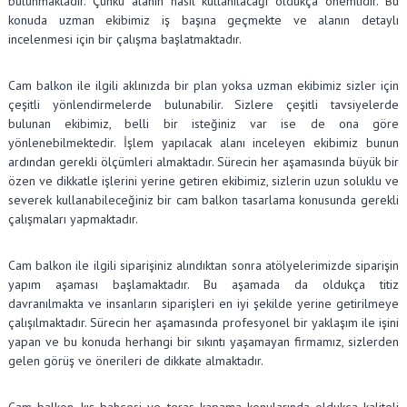
bulunmaktadır. Çünkü alanın nasıl kullanılacağı oldukça önemlidir. Bu
konuda uzman ekibimiz iş başına geçmekte ve alanın detaylı
incelenmesi için bir çalışma başlatmaktadır.
Cam balkon ile ilgili aklınızda bir plan yoksa uzman ekibimiz sizler için
çeşitli yönlendirmelerde bulunabilir. Sizlere çeşitli tavsiyelerde
bulunan ekibimiz, belli bir isteğiniz var ise de ona göre
yönlenebilmektedir. İşlem yapılacak alanı inceleyen ekibimiz bunun
ardından gerekli ölçümleri almaktadır. Sürecin her aşamasında büyük bir
özen ve dikkatle işlerini yerine getiren ekibimiz, sizlerin uzun soluklu ve
severek kullanabileceğiniz bir cam balkon tasarlama konusunda gerekli
çalışmaları yapmaktadır.
Cam balkon ile ilgili siparişiniz alındıktan sonra atölyelerimizde siparişin
yapım aşaması başlamaktadır. Bu aşamada da oldukça titiz
davranılmakta ve insanların siparişleri en iyi şekilde yerine getirilmeye
çalışılmaktadır. Sürecin her aşamasında profesyonel bir yaklaşım ile işini
yapan ve bu konuda herhangi bir sıkıntı yaşamayan firmamız, sizlerden
gelen görüş ve önerileri de dikkate almaktadır.
Cam balkon, kış bahçesi ve teras kapama konularında oldukça kaliteli