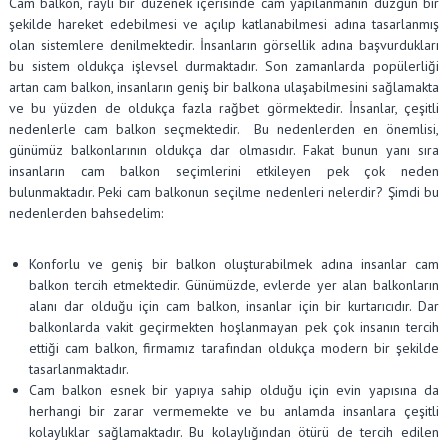
Cam balkon, raylı bir düzenek içerisinde cam yapılanmanın düzgün bir
şekilde hareket edebilmesi ve açılıp katlanabilmesi adına tasarlanmış
olan sistemlere denilmektedir. İnsanların görsellik adına başvurdukları
bu sistem oldukça işlevsel durmaktadır. Son zamanlarda popülerliği
artan cam balkon, insanların geniş bir balkona ulaşabilmesini sağlamakta
ve bu yüzden de oldukça fazla rağbet görmektedir. İnsanlar, çeşitli
nedenlerle cam balkon seçmektedir. Bu nedenlerden en önemlisi,
günümüz balkonlarının oldukça dar olmasıdır. Fakat bunun yanı sıra
insanların cam balkon seçimlerini etkileyen pek çok neden
bulunmaktadır. Peki cam balkonun seçilme nedenleri nelerdir? Şimdi bu
nedenlerden bahsedelim:
Konforlu ve geniş bir balkon oluşturabilmek adına insanlar cam
balkon tercih etmektedir. Günümüzde, evlerde yer alan balkonların
alanı dar olduğu için cam balkon, insanlar için bir kurtarıcıdır. Dar
balkonlarda vakit geçirmekten hoşlanmayan pek çok insanın tercih
ettiği cam balkon, firmamız tarafından oldukça modern bir şekilde
tasarlanmaktadır.
Cam balkon esnek bir yapıya sahip olduğu için evin yapısına da
herhangi bir zarar vermemekte ve bu anlamda insanlara çeşitli
kolaylıklar sağlamaktadır. Bu kolaylığından ötürü de tercih edilen