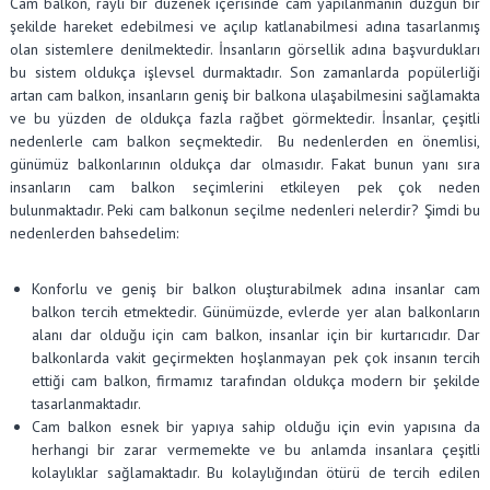
Cam balkon, raylı bir düzenek içerisinde cam yapılanmanın düzgün bir
şekilde hareket edebilmesi ve açılıp katlanabilmesi adına tasarlanmış
olan sistemlere denilmektedir. İnsanların görsellik adına başvurdukları
bu sistem oldukça işlevsel durmaktadır. Son zamanlarda popülerliği
artan cam balkon, insanların geniş bir balkona ulaşabilmesini sağlamakta
ve bu yüzden de oldukça fazla rağbet görmektedir. İnsanlar, çeşitli
nedenlerle cam balkon seçmektedir. Bu nedenlerden en önemlisi,
günümüz balkonlarının oldukça dar olmasıdır. Fakat bunun yanı sıra
insanların cam balkon seçimlerini etkileyen pek çok neden
bulunmaktadır. Peki cam balkonun seçilme nedenleri nelerdir? Şimdi bu
nedenlerden bahsedelim:
Konforlu ve geniş bir balkon oluşturabilmek adına insanlar cam
balkon tercih etmektedir. Günümüzde, evlerde yer alan balkonların
alanı dar olduğu için cam balkon, insanlar için bir kurtarıcıdır. Dar
balkonlarda vakit geçirmekten hoşlanmayan pek çok insanın tercih
ettiği cam balkon, firmamız tarafından oldukça modern bir şekilde
tasarlanmaktadır.
Cam balkon esnek bir yapıya sahip olduğu için evin yapısına da
herhangi bir zarar vermemekte ve bu anlamda insanlara çeşitli
kolaylıklar sağlamaktadır. Bu kolaylığından ötürü de tercih edilen