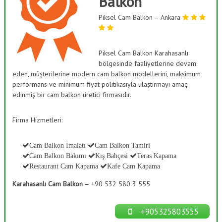
Balkon
ı
a
s
Piksel Cam Balkon – Ankara
ş
K
B
a
a
p
a
Piksel Cam Balkon Karahasanlı
h
m
bölgesinde faaliyetlerine devam
ç
a
eden, müşterilerine modern cam balkon modellerini, maksimum
e
,
performans ve minimum fiyat politikasıyla ulaştırmayı amaç
C
s
edinmiş bir cam balkon üretici firmasıdır.
a
i
m
S
D
Firma Hizmetleri:
e
i
k
s
o
Cam Balkon İmalatı
Cam Balkon Tamiri
t
r
Cam Balkon Bakımı
Kış Bahçesi
Teras Kapama
a
e
Restaurant Cam Kapama
Kafe Cam Kapama
s
m
y
Karahasanlı Cam Balkon –
+90 532 580 3 555
l
o
n
e
r
+905325803555
i