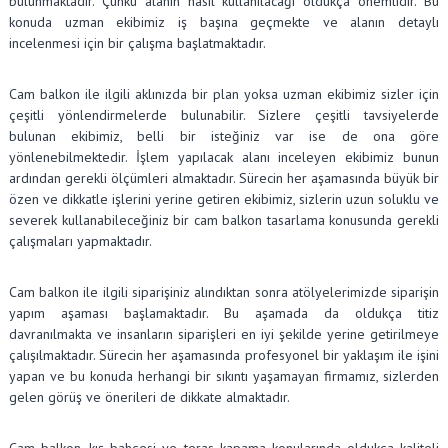
bulunmaktadır. Çünkü alanın nasıl kullanılacağı oldukça önemlidir. Bu
konuda uzman ekibimiz iş başına geçmekte ve alanın detaylı
incelenmesi için bir çalışma başlatmaktadır.
Cam balkon ile ilgili aklınızda bir plan yoksa uzman ekibimiz sizler için
çeşitli yönlendirmelerde bulunabilir. Sizlere çeşitli tavsiyelerde
bulunan ekibimiz, belli bir isteğiniz var ise de ona göre
yönlenebilmektedir. İşlem yapılacak alanı inceleyen ekibimiz bunun
ardından gerekli ölçümleri almaktadır. Sürecin her aşamasında büyük bir
özen ve dikkatle işlerini yerine getiren ekibimiz, sizlerin uzun soluklu ve
severek kullanabileceğiniz bir cam balkon tasarlama konusunda gerekli
çalışmaları yapmaktadır.
Cam balkon ile ilgili siparişiniz alındıktan sonra atölyelerimizde siparişin
yapım aşaması başlamaktadır. Bu aşamada da oldukça titiz
davranılmakta ve insanların siparişleri en iyi şekilde yerine getirilmeye
çalışılmaktadır. Sürecin her aşamasında profesyonel bir yaklaşım ile işini
yapan ve bu konuda herhangi bir sıkıntı yaşamayan firmamız, sizlerden
gelen görüş ve önerileri de dikkate almaktadır.
Cam balkon, kış bahçesi ve teras kapama konularında oldukça kaliteli