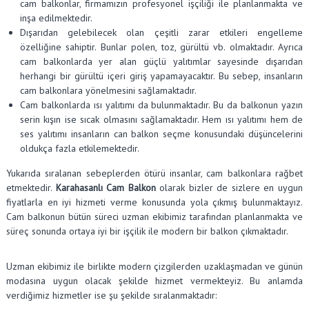
cam balkonlar, firmamızın profesyonel işçiliği ile planlanmakta ve
inşa edilmektedir.
Dışarıdan gelebilecek olan çeşitli zarar etkileri engelleme
özelliğine sahiptir. Bunlar polen, toz, gürültü vb. olmaktadır. Ayrıca
cam balkonlarda yer alan güçlü yalıtımlar sayesinde dışarıdan
herhangi bir gürültü içeri giriş yapamayacaktır. Bu sebep, insanların
cam balkonlara yönelmesini sağlamaktadır.
Cam balkonlarda ısı yalıtımı da bulunmaktadır. Bu da balkonun yazın
serin kışın ise sıcak olmasını sağlamaktadır. Hem ısı yalıtımı hem de
ses yalıtımı insanların can balkon seçme konusundaki düşüncelerini
oldukça fazla etkilemektedir.
Yukarıda sıralanan sebeplerden ötürü insanlar, cam balkonlara rağbet
etmektedir.
Karahasanlı Cam Balkon
olarak bizler de sizlere en uygun
fiyatlarla en iyi hizmeti verme konusunda yola çıkmış bulunmaktayız.
Cam balkonun bütün süreci uzman ekibimiz tarafından planlanmakta ve
süreç sonunda ortaya iyi bir işçilik ile modern bir balkon çıkmaktadır.
Uzman ekibimiz ile birlikte modern çizgilerden uzaklaşmadan ve günün
modasına uygun olacak şekilde hizmet vermekteyiz. Bu anlamda
verdiğimiz hizmetler ise şu şekilde sıralanmaktadır: