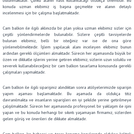
bulunmaktadır. Çünkü alanın nasıl kullanılacağı oldukça önemlidir. Bu
konuda uzman ekibimiz iş başına geçmekte ve alanın detaylı
incelenmesi için bir çalışma başlatmaktadır.
Cam balkon ile ilgili aklınızda bir plan yoksa uzman ekibimiz sizler için
çeşitli yönlendirmelerde bulunabilir. Sizlere çeşitli tavsiyelerde
bulunan ekibimiz, belli bir isteğiniz var ise de ona göre
yönlenebilmektedir. İşlem yapılacak alanı inceleyen ekibimiz bunun
ardından gerekli ölçümleri almaktadır. Sürecin her aşamasında büyük bir
özen ve dikkatle işlerini yerine getiren ekibimiz, sizlerin uzun soluklu ve
severek kullanabileceğiniz bir cam balkon tasarlama konusunda gerekli
çalışmaları yapmaktadır.
Cam balkon ile ilgili siparişiniz alındıktan sonra atölyelerimizde siparişin
yapım aşaması başlamaktadır. Bu aşamada da oldukça titiz
davranılmakta ve insanların siparişleri en iyi şekilde yerine getirilmeye
çalışılmaktadır. Sürecin her aşamasında profesyonel bir yaklaşım ile işini
yapan ve bu konuda herhangi bir sıkıntı yaşamayan firmamız, sizlerden
gelen görüş ve önerileri de dikkate almaktadır.
Cam balkon, kış bahçesi ve teras kapama konularında oldukça kaliteli