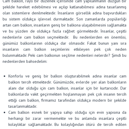
Cam balkon, raylı bir düzenek içerisinde cam yapılanmanın düzgün bir
şekilde hareket edebilmesi ve açılıp katlanabilmesi adına tasarlanmış
olan sistemlere denilmektedir. İnsanların görsellik adına başvurdukları
bu sistem oldukça işlevsel durmaktadır. Son zamanlarda popülerliği
artan cam balkon, insanların geniş bir balkona ulaşabilmesini sağlamakta
ve bu yüzden de oldukça fazla rağbet görmektedir. İnsanlar, çeşitli
nedenlerle cam balkon seçmektedir. Bu nedenlerden en önemlisi,
günümüz balkonlarının oldukça dar olmasıdır. Fakat bunun yanı sıra
insanların cam balkon seçimlerini etkileyen pek çok neden
bulunmaktadır. Peki cam balkonun seçilme nedenleri nelerdir? Şimdi bu
nedenlerden bahsedelim:
Konforlu ve geniş bir balkon oluşturabilmek adına insanlar cam
balkon tercih etmektedir. Günümüzde, evlerde yer alan balkonların
alanı dar olduğu için cam balkon, insanlar için bir kurtarıcıdır. Dar
balkonlarda vakit geçirmekten hoşlanmayan pek çok insanın tercih
ettiği cam balkon, firmamız tarafından oldukça modern bir şekilde
tasarlanmaktadır.
Cam balkon esnek bir yapıya sahip olduğu için evin yapısına da
herhangi bir zarar vermemekte ve bu anlamda insanlara çeşitli
kolaylıklar sağlamaktadır. Bu kolaylığından ötürü de tercih edilen