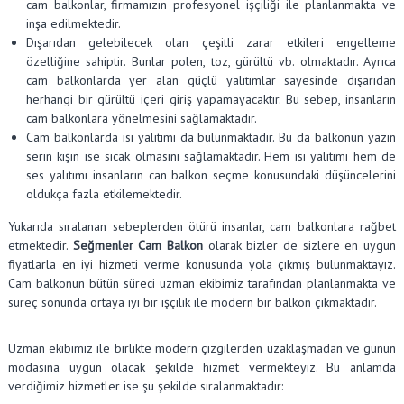
cam balkonlar, firmamızın profesyonel işçiliği ile planlanmakta ve
inşa edilmektedir.
Dışarıdan gelebilecek olan çeşitli zarar etkileri engelleme
özelliğine sahiptir. Bunlar polen, toz, gürültü vb. olmaktadır. Ayrıca
cam balkonlarda yer alan güçlü yalıtımlar sayesinde dışarıdan
herhangi bir gürültü içeri giriş yapamayacaktır. Bu sebep, insanların
cam balkonlara yönelmesini sağlamaktadır.
Cam balkonlarda ısı yalıtımı da bulunmaktadır. Bu da balkonun yazın
serin kışın ise sıcak olmasını sağlamaktadır. Hem ısı yalıtımı hem de
ses yalıtımı insanların can balkon seçme konusundaki düşüncelerini
oldukça fazla etkilemektedir.
Yukarıda sıralanan sebeplerden ötürü insanlar, cam balkonlara rağbet
etmektedir.
Seğmenler Cam Balkon
olarak bizler de sizlere en uygun
fiyatlarla en iyi hizmeti verme konusunda yola çıkmış bulunmaktayız.
Cam balkonun bütün süreci uzman ekibimiz tarafından planlanmakta ve
süreç sonunda ortaya iyi bir işçilik ile modern bir balkon çıkmaktadır.
Uzman ekibimiz ile birlikte modern çizgilerden uzaklaşmadan ve günün
modasına uygun olacak şekilde hizmet vermekteyiz. Bu anlamda
verdiğimiz hizmetler ise şu şekilde sıralanmaktadır: