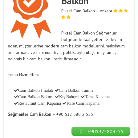
Balkon
ı
a
s
Piksel Cam Balkon – Ankara
ş
K
B
a
a
p
a
Piksel Cam Balkon Seğmenler
h
m
bölgesinde faaliyetlerine devam
ç
a
eden, müşterilerine modern cam balkon modellerini, maksimum
e
,
performans ve minimum fiyat politikasıyla ulaştırmayı amaç
C
s
edinmiş bir cam balkon üretici firmasıdır.
a
i
m
S
D
Firma Hizmetleri:
e
i
k
s
o
Cam Balkon İmalatı
Cam Balkon Tamiri
t
r
Cam Balkon Bakımı
Kış Bahçesi
Teras Kapama
a
e
Restaurant Cam Kapama
Kafe Cam Kapama
s
m
y
Seğmenler Cam Balkon –
+90 532 580 3 555
l
o
n
e
r
+905325803555
i