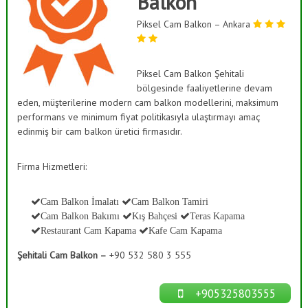
Balkon
ı
a
s
Piksel Cam Balkon – Ankara
ş
K
B
a
a
p
a
Piksel Cam Balkon Şehitali
h
m
bölgesinde faaliyetlerine devam
ç
a
eden, müşterilerine modern cam balkon modellerini, maksimum
e
,
performans ve minimum fiyat politikasıyla ulaştırmayı amaç
C
s
edinmiş bir cam balkon üretici firmasıdır.
a
i
m
S
D
Firma Hizmetleri:
e
i
k
s
o
Cam Balkon İmalatı
Cam Balkon Tamiri
t
r
Cam Balkon Bakımı
Kış Bahçesi
Teras Kapama
a
e
Restaurant Cam Kapama
Kafe Cam Kapama
s
m
y
Şehitali Cam Balkon –
+90 532 580 3 555
l
o
n
e
r
+905325803555
i