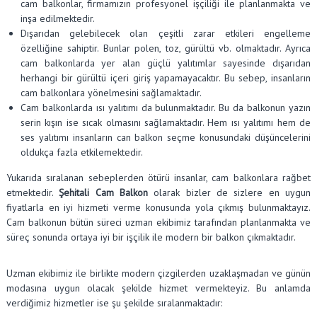
cam balkonlar, firmamızın profesyonel işçiliği ile planlanmakta ve
inşa edilmektedir.
Dışarıdan gelebilecek olan çeşitli zarar etkileri engelleme
özelliğine sahiptir. Bunlar polen, toz, gürültü vb. olmaktadır. Ayrıca
cam balkonlarda yer alan güçlü yalıtımlar sayesinde dışarıdan
herhangi bir gürültü içeri giriş yapamayacaktır. Bu sebep, insanların
cam balkonlara yönelmesini sağlamaktadır.
Cam balkonlarda ısı yalıtımı da bulunmaktadır. Bu da balkonun yazın
serin kışın ise sıcak olmasını sağlamaktadır. Hem ısı yalıtımı hem de
ses yalıtımı insanların can balkon seçme konusundaki düşüncelerini
oldukça fazla etkilemektedir.
Yukarıda sıralanan sebeplerden ötürü insanlar, cam balkonlara rağbet
etmektedir.
Şehitali Cam Balkon
olarak bizler de sizlere en uygun
fiyatlarla en iyi hizmeti verme konusunda yola çıkmış bulunmaktayız.
Cam balkonun bütün süreci uzman ekibimiz tarafından planlanmakta ve
süreç sonunda ortaya iyi bir işçilik ile modern bir balkon çıkmaktadır.
Uzman ekibimiz ile birlikte modern çizgilerden uzaklaşmadan ve günün
modasına uygun olacak şekilde hizmet vermekteyiz. Bu anlamda
verdiğimiz hizmetler ise şu şekilde sıralanmaktadır: