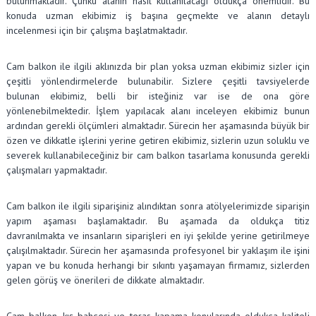
bulunmaktadır. Çünkü alanın nasıl kullanılacağı oldukça önemlidir. Bu
konuda uzman ekibimiz iş başına geçmekte ve alanın detaylı
incelenmesi için bir çalışma başlatmaktadır.
Cam balkon ile ilgili aklınızda bir plan yoksa uzman ekibimiz sizler için
çeşitli yönlendirmelerde bulunabilir. Sizlere çeşitli tavsiyelerde
bulunan ekibimiz, belli bir isteğiniz var ise de ona göre
yönlenebilmektedir. İşlem yapılacak alanı inceleyen ekibimiz bunun
ardından gerekli ölçümleri almaktadır. Sürecin her aşamasında büyük bir
özen ve dikkatle işlerini yerine getiren ekibimiz, sizlerin uzun soluklu ve
severek kullanabileceğiniz bir cam balkon tasarlama konusunda gerekli
çalışmaları yapmaktadır.
Cam balkon ile ilgili siparişiniz alındıktan sonra atölyelerimizde siparişin
yapım aşaması başlamaktadır. Bu aşamada da oldukça titiz
davranılmakta ve insanların siparişleri en iyi şekilde yerine getirilmeye
çalışılmaktadır. Sürecin her aşamasında profesyonel bir yaklaşım ile işini
yapan ve bu konuda herhangi bir sıkıntı yaşamayan firmamız, sizlerden
gelen görüş ve önerileri de dikkate almaktadır.
Cam balkon, kış bahçesi ve teras kapama konularında oldukça kaliteli