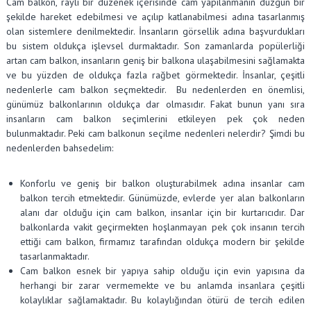
Cam balkon, raylı bir düzenek içerisinde cam yapılanmanın düzgün bir
şekilde hareket edebilmesi ve açılıp katlanabilmesi adına tasarlanmış
olan sistemlere denilmektedir. İnsanların görsellik adına başvurdukları
bu sistem oldukça işlevsel durmaktadır. Son zamanlarda popülerliği
artan cam balkon, insanların geniş bir balkona ulaşabilmesini sağlamakta
ve bu yüzden de oldukça fazla rağbet görmektedir. İnsanlar, çeşitli
nedenlerle cam balkon seçmektedir. Bu nedenlerden en önemlisi,
günümüz balkonlarının oldukça dar olmasıdır. Fakat bunun yanı sıra
insanların cam balkon seçimlerini etkileyen pek çok neden
bulunmaktadır. Peki cam balkonun seçilme nedenleri nelerdir? Şimdi bu
nedenlerden bahsedelim:
Konforlu ve geniş bir balkon oluşturabilmek adına insanlar cam
balkon tercih etmektedir. Günümüzde, evlerde yer alan balkonların
alanı dar olduğu için cam balkon, insanlar için bir kurtarıcıdır. Dar
balkonlarda vakit geçirmekten hoşlanmayan pek çok insanın tercih
ettiği cam balkon, firmamız tarafından oldukça modern bir şekilde
tasarlanmaktadır.
Cam balkon esnek bir yapıya sahip olduğu için evin yapısına da
herhangi bir zarar vermemekte ve bu anlamda insanlara çeşitli
kolaylıklar sağlamaktadır. Bu kolaylığından ötürü de tercih edilen