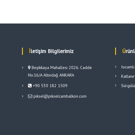
İletişim Bilgilerimiz
Ürün
Isıcaml
Beşikkaya Mahallesi 2026. Cadde
No:16/A Altındağ ANKARA
Katlanı
+90 530 182 1509
Sürgül
piksel@pikselcambalkon.com