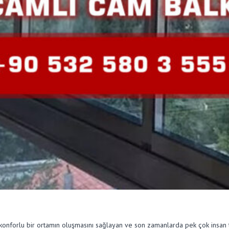
 konforlu bir ortamın oluşmasını sağlayan ve son zamanlarda pek çok insan t