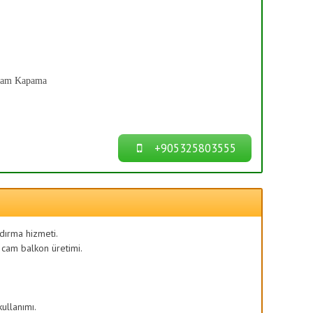
Cam Kapama
+905325803555
ndırma hizmeti.
 cam balkon üretimi.
kullanımı.