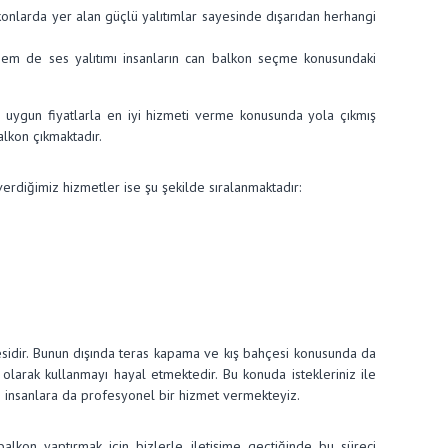
alkonlarda yer alan güçlü yalıtımlar sayesinde dışarıdan herhangi
ı hem de ses yalıtımı insanların can balkon seçme konusundaki
n uygun fiyatlarla en iyi hizmeti verme konusunda yola çıkmış
lkon çıkmaktadır.
diğimiz hizmetler ise şu şekilde sıralanmaktadır:
esidir. Bunun dışında teras kapama ve kış bahçesi konusunda da
olarak kullanmayı hayal etmektedir. Bu konuda istekleriniz ile
en insanlara da profesyonel bir hizmet vermekteyiz.
alkon yaptırmak için bizlerle iletişime geçtiğinde bu süreci