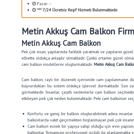
Pazar: –
y
*** 7/24 Ücretsiz Keşif Hizmeti Bulunmaktadır.
o
n
Metin Akkuş Cam Balkon Firm
Metin Akkuş Cam Balkon
Pek çok insan, yapılarında farklılık yaratmak ve yapılarını güze
elbette oldukça anlaşılır olmaktadır. Çünkü ortamın güzel olması, 
cam balkon modellerini oluşturmaktadır.
Metin Akkuş Cam Balk
Cam balkon, raylı bir düzenek içerisinde cam yapılanmanın düz
başvurdukları bu sistem oldukça işlevsel durmaktadır. Son z
görmektedir. İnsanlar, çeşitli nedenlerle cam balkon seçmekt
etkileyen pek çok neden bulunmaktadır. Peki cam balkonun se
Konforlu ve geniş bir balkon oluşturabilmek adına insanlar 
balkonlarda vakit geçirmekten hoşlanmayan pek çok insanın 
Cam balkon esnek bir yapıya sahip olduğu için evin yapısın
balkonlar, firmamızın profesyonel işçiliği ile planlanmakta v