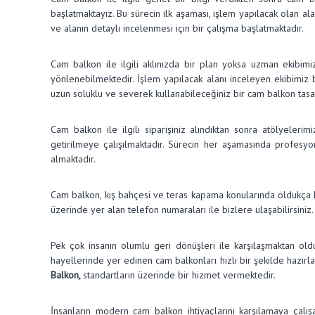
başlatmaktayız. Bu sürecin ilk aşaması, işlem yapılacak olan a
ve alanın detaylı incelenmesi için bir çalışma başlatmaktadır.
Cam balkon ile ilgili aklınızda bir plan yoksa uzman ekibimiz 
yönlenebilmektedir. İşlem yapılacak alanı inceleyen ekibimiz b
uzun soluklu ve severek kullanabileceğiniz bir cam balkon tas
Cam balkon ile ilgili siparişiniz alındıktan sonra atölyeleri
getirilmeye çalışılmaktadır. Sürecin her aşamasında profesyo
almaktadır.
Cam balkon, kış bahçesi ve teras kapama konularında oldukça kal
üzerinde yer alan telefon numaraları ile bizlere ulaşabilirsini
Pek çok insanın olumlu geri dönüşleri ile karşılaşmaktan old
hayellerinde yer edinen cam balkonları hızlı bir şekilde hazırl
Balkon,
standartların üzerinde bir hizmet vermektedir.
İnsanların modern cam balkon ihtiyaçlarını karşılamaya çalı