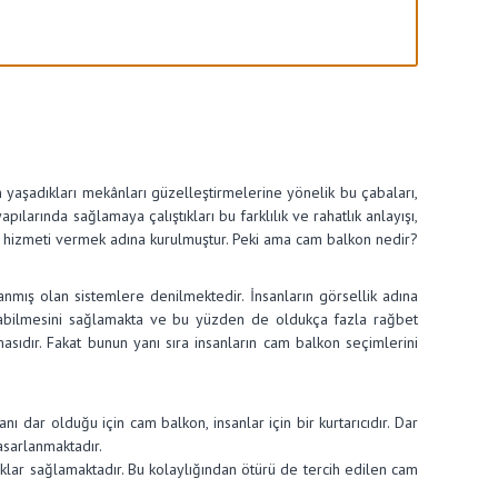
ın yaşadıkları mekânları güzelleştirmelerine yönelik bu çabaları,
pılarında sağlamaya çalıştıkları bu farklılık ve rahatlık anlayışı,
 iyi hizmeti vermek adına kurulmuştur. Peki ama cam balkon nedir?
nmış olan sistemlere denilmektedir. İnsanların görsellik adına
aşabilmesini sağlamakta ve bu yüzden de oldukça fazla rağbet
ıdır. Fakat bunun yanı sıra insanların cam balkon seçimlerini
 dar olduğu için cam balkon, insanlar için bir kurtarıcıdır. Dar
asarlanmaktadır.
klar sağlamaktadır. Bu kolaylığından ötürü de tercih edilen cam