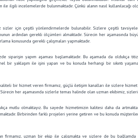
lan ile ilgili incelemelerde bulunmaktadır. Çünkü alanın nasıl kullanılacağı
sizler için çeşitli yönlendirmelerde bulunabilir. Sizlere çeşitli tavsiye
unun ardından gerekli ölçümleri almaktadır. Sürecin her aşamasında büyük 
arlama konusunda gerekli çalışmaları yapmaktadır.
mizde siparişin yapım aşaması başlamaktadır. Bu aşamada da oldukça titiz
nel bir yaklaşım ile işini yapan ve bu konuda herhangi bir sıkıntı yaşa
iteli bir hizmet veren firmamız, güçlü iletişim kanalları ile sizlere hizmet
z. Sürecin her aşamasında sizlerle temas halinde olan uzman ekibimiz, sizler
ukça mutlu olmaktayız. Bu sayede hizmetimizin kalitesi daha da artmaktadı
amaktadır. Birbirinden farklı projeleri yerine getiren ve bu konuda müşterile
şan firmamız, uzman bir ekip ile çalışmakta ve sizlere de bu bağlamda 