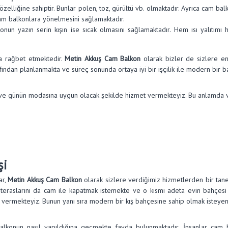
özelliğine sahiptir. Bunlar polen, toz, gürültü vb. olmaktadır. Ayrıca cam b
 cam balkonlara yönelmesini sağlamaktadır.
onun yazın serin kışın ise sıcak olmasını sağlamaktadır. Hem ısı yalıtım
ra rağbet etmektedir.
Metin Akkuş Cam Balkon
olarak bizler de sizlere e
ndan planlanmakta ve süreç sonunda ortaya iyi bir işçilik ile modern bir ba
ve günün modasına uygun olacak şekilde hizmet vermekteyiz. Bu anlamda ver
şi
ar,
Metin Akkuş Cam Balkon
olarak sizlere verdiğimiz hizmetlerden bir tan
 teraslarını da cam ile kapatmak istemekte ve o kısmı adeta evin bahçesi 
eti vermekteyiz. Bunun yanı sıra modern bir kış bahçesine sahip olmak istey
alkonun nasıl yapıldığına geçmekte fayda bulunmaktadır. İnsanlar cam b