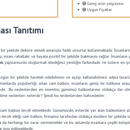
Geniş ürün yelpazesi.
Uygun Fiyatlar.
ası Tanıtımı
l bir şekilde dekore etmek amacıyla farklı unsurlar kullanmaktadır. İnsanlar
insanı rahatlatır ve hayata pozitif bir şekilde bakmasını sağlar. İnsanların ya
on
, yapılarınızda oluşturmak istediğiniz yeniliğin farkındadır ve sizlere en
gün bir şekilde hareket edebilmesi ve açılıp katlanabilmesi adına tasarla
amanlarda popülerliği artan cam balkon, insanların geniş bir balkona ul
edir. Bu nedenlerden en önemlisi, günümüz balkonlarının oldukça dar olmas
çilme nedenleri nelerdir? Şimdi bu nedenlerden bahsedelim:
cam balkon tercih etmektedir. Günümüzde, evlerde yer alan balkonların alanı
tercih ettiği cam balkon, firmamız tarafından oldukça modern bir şekilde t
a da herhangi bir zarar vermemekte ve bu anlamda insanlara çeşitli kolaylı
e inşa edilmektedir.