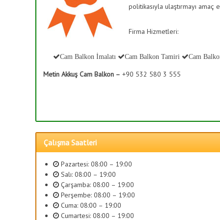
T
politikasıyla ulaştırmayı amaç e
ş
e
B
r
a
Firma Hizmetleri:
a
h
s
K
ç
Cam Balkon İmalatı
Cam Balkon Tamiri
Cam Balko
a
e
p
Metin Akkuş Cam Balkon –
+90 532 580 3 555
s
a
i
m
S
a
i
,
s
C
a
t
Çalışma Saatleri
m
e
D
m
Pazartesi: 08:00 – 19:00
e
l
Salı: 08:00 – 19:00
k
e
Çarşamba: 08:00 – 19:00
o
Perşembe: 08:00 – 19:00
r
r
Cuma: 08:00 – 19:00
i
a
Cumartesi: 08:00 – 19:00
s