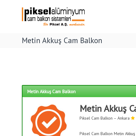
P
İ
C
ç
i
a
e
m
k
r
B
s
i
a
e
ğ
l
Metin Akkuş Cam Balkon
l
e
k
C
g
o
a
e
n
ç
m
,
K
B
ı
a
ş
l
B
k
Metin Akkuş Cam Balkon
a
o
h
n
ç
Metin Akkuş C
v
e
s
Piksel Cam Balkon – Ankara
e
i
K
,
ı
Piksel Cam Balkon Metin Akkuş