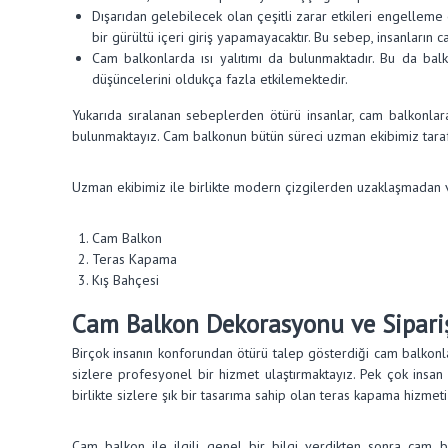
Dışarıdan gelebilecek olan çeşitli zarar etkileri engelleme 
bir gürültü içeri giriş yapamayacaktır. Bu sebep, insanların
Cam balkonlarda ısı yalıtımı da bulunmaktadır. Bu da balk
düşüncelerini oldukça fazla etkilemektedir.
Yukarıda sıralanan sebeplerden ötürü insanlar, cam balkonla
bulunmaktayız. Cam balkonun bütün süreci uzman ekibimiz tarafı
Uzman ekibimiz ile birlikte modern çizgilerden uzaklaşmadan 
Cam Balkon
Teras Kapama
Kış Bahçesi
Cam Balkon Dekorasyonu ve Sipari
Birçok insanın konforundan ötürü talep gösterdiği cam balkonl
sizlere profesyonel bir hizmet ulaştırmaktayız. Pek çok insan
birlikte sizlere şık bir tasarıma sahip olan teras kapama hizm
Cam balkon ile ilgili genel bir bilgi verdikten sonra cam b