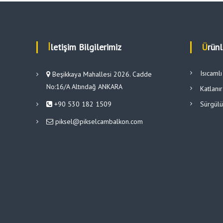
İletişim Bilgilerimiz
Ürün
Isıcaml
Beşikkaya Mahallesi 2026. Cadde
No:16/A Altındağ ANKARA
Katlanı
+90 530 182 1509
Sürgül
piksel@pikselcambalkon.com