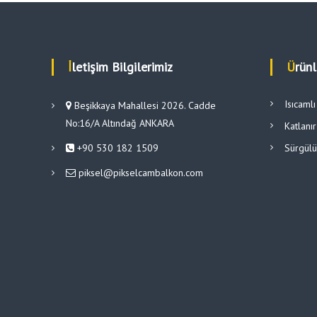
İletişim Bilgilerimiz
Ürün
Isıcaml
Beşikkaya Mahallesi 2026. Cadde
No:16/A Altındağ ANKARA
Katlanı
+90 530 182 1509
Sürgül
piksel@pikselcambalkon.com