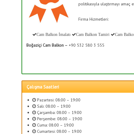
T
politikasıyla ulaştırmayı amaç e
ş
e
B
r
a
Firma Hizmetleri:
a
h
s
K
ç
Cam Balkon İmalatı
Cam Balkon Tamiri
Cam Balko
a
e
p
Boğaziçi Cam Balkon –
+90 532 580 3 555
s
a
i
m
S
a
i
,
s
C
a
t
Çalışma Saatleri
m
e
D
m
Pazartesi: 08:00 – 19:00
e
l
Salı: 08:00 – 19:00
k
e
Çarşamba: 08:00 – 19:00
o
Perşembe: 08:00 – 19:00
r
r
Cuma: 08:00 – 19:00
i
a
Cumartesi: 08:00 – 19:00
s