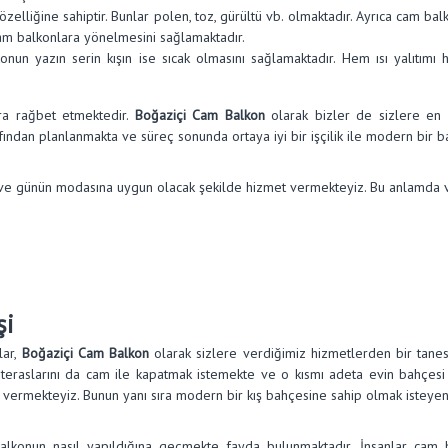
özelliğine sahiptir. Bunlar polen, toz, gürültü vb. olmaktadır. Ayrıca cam b
 cam balkonlara yönelmesini sağlamaktadır.
onun yazın serin kışın ise sıcak olmasını sağlamaktadır. Hem ısı yalıtım
ara rağbet etmektedir.
Boğaziçi Cam Balkon
olarak bizler de sizlere en
ndan planlanmakta ve süreç sonunda ortaya iyi bir işçilik ile modern bir ba
ve günün modasına uygun olacak şekilde hizmet vermekteyiz. Bu anlamda ver
şi
lar,
Boğaziçi Cam Balkon
olarak sizlere verdiğimiz hizmetlerden bir tane
 teraslarını da cam ile kapatmak istemekte ve o kısmı adeta evin bahçesi 
eti vermekteyiz. Bunun yanı sıra modern bir kış bahçesine sahip olmak istey
alkonun nasıl yapıldığına geçmekte fayda bulunmaktadır. İnsanlar cam b