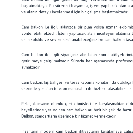
başlatmaktayız. Bu sürecin ilk aşaması, işlem yapılacak olan a
ve alanın detaylı incelenmesi için bir çalışma başlatmaktadır.
Cam balkon ile ilgili aklınızda bir plan yoksa uzman ekibimiz 
yönlenebilmektedir. İşlem yapılacak alanı inceleyen ekibimiz b
uzun soluklu ve severek kullanabileceğiniz bir cam balkon tas
Cam balkon ile ilgili siparişiniz alındıktan sonra atölyeleri
getirilmeye çalışılmaktadır. Sürecin her aşamasında profesyo
almaktadır.
Cam balkon, kış bahçesi ve teras kapama konularında oldukça kal
üzerinde yer alan telefon numaraları ile bizlere ulaşabilirsini
Pek çok insanın olumlu geri dönüşleri ile karşılaşmaktan old
hayellerinde yer edinen cam balkonları hızlı bir şekilde hazır
Balkon,
standartların üzerinde bir hizmet vermektedir.
İnsanların modern cam balkon ihtiyaçlarını karşılamaya çalı