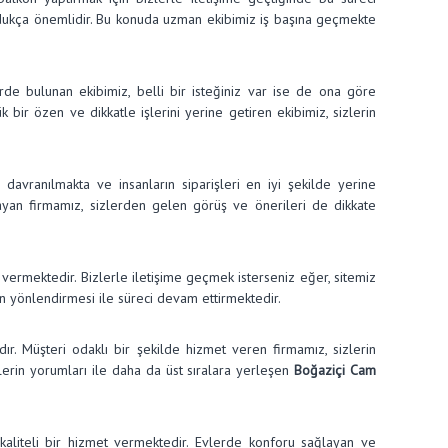
 oldukça önemlidir. Bu konuda uzman ekibimiz iş başına geçmekte
lerde bulunan ekibimiz, belli bir isteğiniz var ise de ona göre
bir özen ve dikkatle işlerini yerine getiren ekibimiz, sizlerin
 davranılmakta ve insanların siparişleri en iyi şekilde yerine
mayan firmamız, sizlerden gelen görüş ve önerileri de dikkate
 vermektedir. Bizlerle iletişime geçmek isterseniz eğer, sitemiz
in yönlendirmesi ile süreci devam ettirmektedir.
r. Müşteri odaklı bir şekilde hizmet veren firmamız, sizlerin
ilerin yorumları ile daha da üst sıralara yerleşen
Boğaziçi Cam
kaliteli bir hizmet vermektedir. Evlerde konforu sağlayan ve