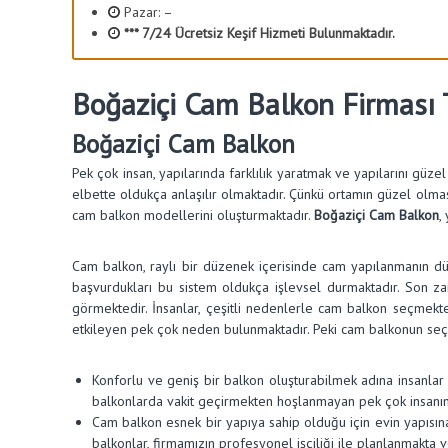
Pazar: –
y
*** 7/24 Ücretsiz Keşif Hizmeti Bulunmaktadır.
o
n
Boğaziçi Cam Balkon Firması 
Boğaziçi Cam Balkon
Pek çok insan, yapılarında farklılık yaratmak ve yapılarını güze
elbette oldukça anlaşılır olmaktadır. Çünkü ortamın güzel olması, 
cam balkon modellerini oluşturmaktadır.
Boğaziçi Cam Balkon
,
Cam balkon, raylı bir düzenek içerisinde cam yapılanmanın düz
başvurdukları bu sistem oldukça işlevsel durmaktadır. Son z
görmektedir. İnsanlar, çeşitli nedenlerle cam balkon seçmekt
etkileyen pek çok neden bulunmaktadır. Peki cam balkonun se
Konforlu ve geniş bir balkon oluşturabilmek adına insanlar 
balkonlarda vakit geçirmekten hoşlanmayan pek çok insanın 
Cam balkon esnek bir yapıya sahip olduğu için evin yapısın
balkonlar, firmamızın profesyonel işçiliği ile planlanmakta v