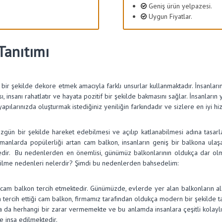
Geniş ürün yelpazesi.
Uygun Fiyatlar.
Tanıtımı
l bir şekilde dekore etmek amacıyla farklı unsurlar kullanmaktadır. İnsanlar
insanı rahatlatır ve hayata pozitif bir şekilde bakmasını sağlar. İnsanların ya
 yapılarınızda oluşturmak istediğiniz yeniliğin farkındadır ve sizlere en iyi
gün bir şekilde hareket edebilmesi ve açılıp katlanabilmesi adına tasarla
amanlarda popülerliği artan cam balkon, insanların geniş bir balkona ul
edir. Bu nedenlerden en önemlisi, günümüz balkonlarının oldukça dar olmas
çilme nedenleri nelerdir? Şimdi bu nedenlerden bahsedelim:
cam balkon tercih etmektedir. Günümüzde, evlerde yer alan balkonların alanı
tercih ettiği cam balkon, firmamız tarafından oldukça modern bir şekilde t
a da herhangi bir zarar vermemekte ve bu anlamda insanlara çeşitli kolaylı
e inşa edilmektedir.