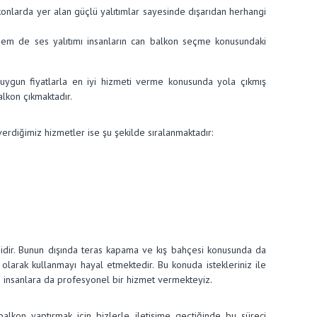
alkonlarda yer alan güçlü yalıtımlar sayesinde dışarıdan herhangi
ı hem de ses yalıtımı insanların can balkon seçme konusundaki
 uygun fiyatlarla en iyi hizmeti verme konusunda yola çıkmış
lkon çıkmaktadır.
diğimiz hizmetler ise şu şekilde sıralanmaktadır:
sidir. Bunun dışında teras kapama ve kış bahçesi konusunda da
olarak kullanmayı hayal etmektedir. Bu konuda istekleriniz ile
en insanlara da profesyonel bir hizmet vermekteyiz.
alkon yaptırmak için bizlerle iletişime geçtiğinde bu süreci