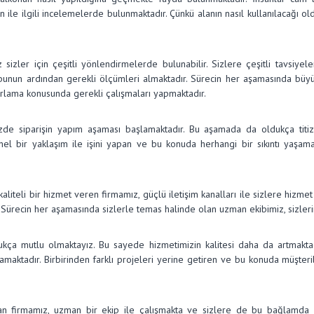
lan ile ilgili incelemelerde bulunmaktadır. Çünkü alanın nasıl kullanılacağı
sizler için çeşitli yönlendirmelerde bulunabilir. Sizlere çeşitli tavsiye
unun ardından gerekli ölçümleri almaktadır. Sürecin her aşamasında büyük 
arlama konusunda gerekli çalışmaları yapmaktadır.
mizde siparişin yapım aşaması başlamaktadır. Bu aşamada da oldukça titiz
nel bir yaklaşım ile işini yapan ve bu konuda herhangi bir sıkıntı yaşa
iteli bir hizmet veren firmamız, güçlü iletişim kanalları ile sizlere hizmet
z. Sürecin her aşamasında sizlerle temas halinde olan uzman ekibimiz, sizler
ukça mutlu olmaktayız. Bu sayede hizmetimizin kalitesi daha da artmaktadı
lamaktadır. Birbirinden farklı projeleri yerine getiren ve bu konuda müşter
şan firmamız, uzman bir ekip ile çalışmakta ve sizlere de bu bağlamda 