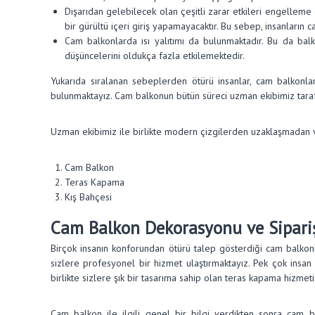
Dışarıdan gelebilecek olan çeşitli zarar etkileri engelleme 
bir gürültü içeri giriş yapamayacaktır. Bu sebep, insanların
Cam balkonlarda ısı yalıtımı da bulunmaktadır. Bu da balk
düşüncelerini oldukça fazla etkilemektedir.
Yukarıda sıralanan sebeplerden ötürü insanlar, cam balkonl
bulunmaktayız. Cam balkonun bütün süreci uzman ekibimiz tarafı
Uzman ekibimiz ile birlikte modern çizgilerden uzaklaşmadan 
Cam Balkon
Teras Kapama
Kış Bahçesi
Cam Balkon Dekorasyonu ve Sipari
Birçok insanın konforundan ötürü talep gösterdiği cam balkon
sizlere profesyonel bir hizmet ulaştırmaktayız. Pek çok insan
birlikte sizlere şık bir tasarıma sahip olan teras kapama hizm
Cam balkon ile ilgili genel bir bilgi verdikten sonra cam b