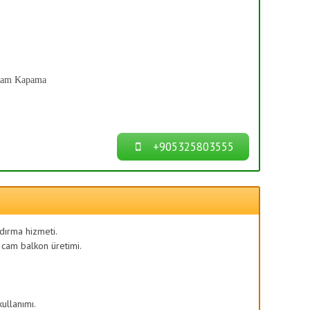
Cam Kapama
+905325803555
ndırma hizmeti.
 cam balkon üretimi.
kullanımı.