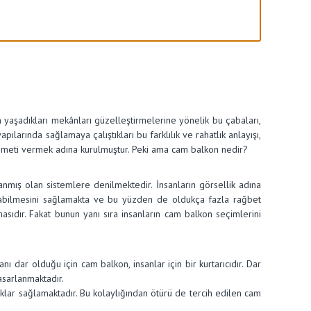
ın yaşadıkları mekânları güzelleştirmelerine yönelik bu çabaları,
pılarında sağlamaya çalıştıkları bu farklılık ve rahatlık anlayışı,
 hizmeti vermek adına kurulmuştur. Peki ama cam balkon nedir?
nmış olan sistemlere denilmektedir. İnsanların görsellik adına
aşabilmesini sağlamakta ve bu yüzden de oldukça fazla rağbet
ıdır. Fakat bunun yanı sıra insanların cam balkon seçimlerini
 dar olduğu için cam balkon, insanlar için bir kurtarıcıdır. Dar
asarlanmaktadır.
klar sağlamaktadır. Bu kolaylığından ötürü de tercih edilen cam